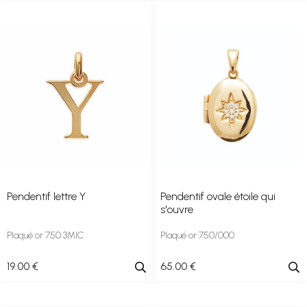
Pendentif lettre Y
Pendentif ovale étoile qui
s'ouvre
Plaqué or 750 3MIC
Plaqué or 750/000
19
.00
€
65
.00
€