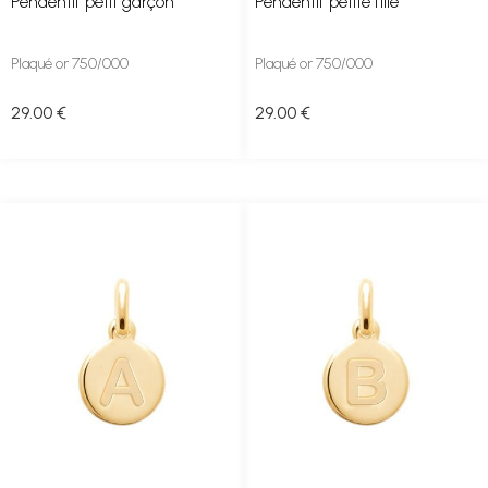
Pendentif petit garçon
Pendentif petite fille
Plaqué or 750/000
Plaqué or 750/000
29
.00
€
29
.00
€