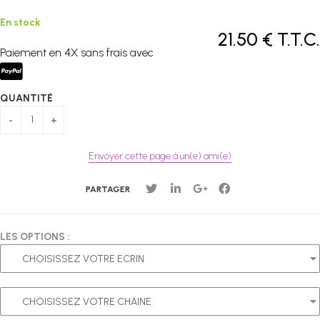
En stock
21
.50
€
T.T.C.
Paiement en 4X sans frais avec
QUANTITÉ
Envoyer cette page à un(e) ami(e)
PARTAGER
LES OPTIONS :