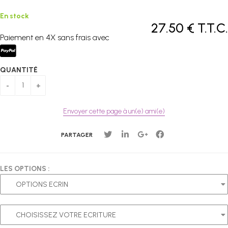
En stock
27
.50
€
T.T.C.
Paiement en 4X sans frais avec
QUANTITÉ
Envoyer cette page à un(e) ami(e)
PARTAGER
LES OPTIONS :