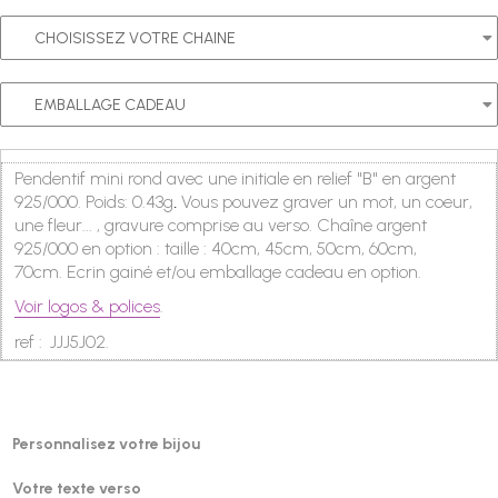
Pendentif mini rond avec une initiale en relief "B" en argent
925/000. Poids: 0.43g
Vous pouvez graver un mot, un coeur,
.
une fleur... , g
ravure comprise
au verso
. Chaîne
argent
925/000
en option : taille : 40cm, 45cm, 50cm, 60cm,
70cm. Ecrin gainé et/ou emballage cadeau en
option.
Voir logos & polices
.
ref :
JJJ5J02
.
Personnalisez votre bijou
Votre texte verso