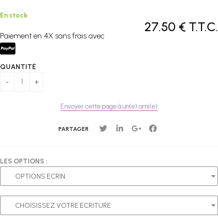
En stock
27
.50
€
T.T.C.
Paiement en 4X sans frais avec
QUANTITÉ
Envoyer cette page à un(e) ami(e)
PARTAGER
LES OPTIONS :