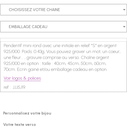
Pendentif mini rond avec une initiale en relief "S" en argent
925/000. Poids: 0.43g
Vous pouvez graver un mot, un coeur,
.
une fleur... , g
ravure comprise
au verso
. Chaîne
argent
925/000
en option : taille : 40cm, 45cm, 50cm, 60cm,
70cm. Ecrin gainé et/ou emballage cadeau en
option.
Voir logos & polices
.
ref :
JJJ5J19
.
Personnalisez votre bijou
Votre texte verso