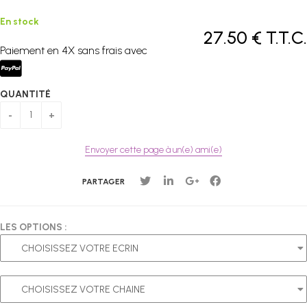
En stock
27
.50
€
T.T.C.
Paiement en 4X sans frais avec
QUANTITÉ
Envoyer cette page à un(e) ami(e)
PARTAGER
LES OPTIONS :