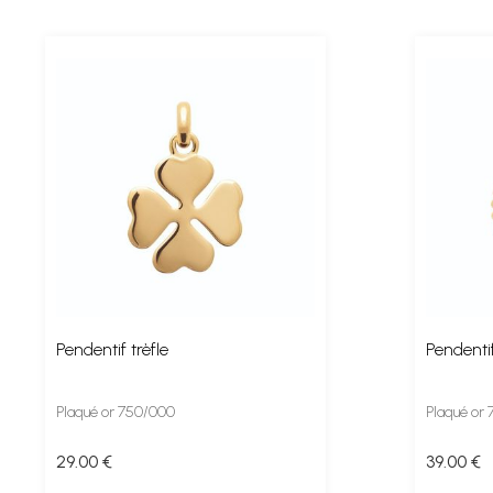
Pendentif trèfle
Pendentif
Plaqué or 750/000
Plaqué or
29
.00
€
39
.00
€