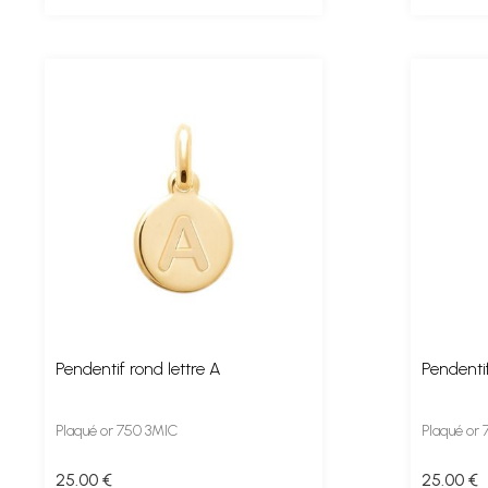
Pendentif rond lettre A
Pendentif
Plaqué or 750 3MIC
Plaqué or
25
.00
€
25
.00
€