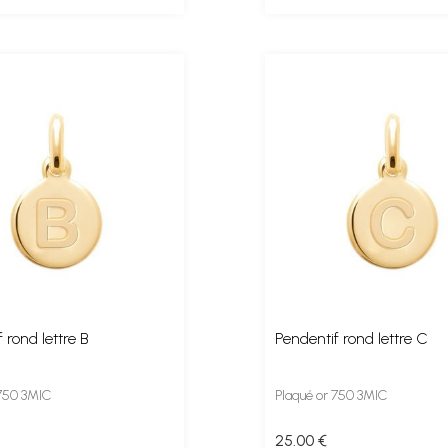
 rond lettre B
Pendentif rond lettre C
 750 3MIC
Plaqué or 750 3MIC
25
.00
€