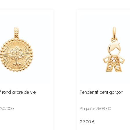
 rond arbre de vie
Pendentif petit garçon
 750/000
Plaqué or 750/000
29
.00
€