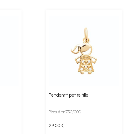
Pendentif petite fille
Plaqué or 750/000
29
.00
€