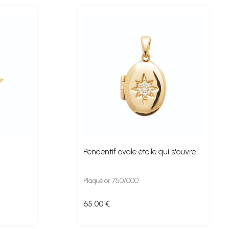
Pendentif ovale étoile qui s'ouvre
Plaqué or 750/000
65
.00
€