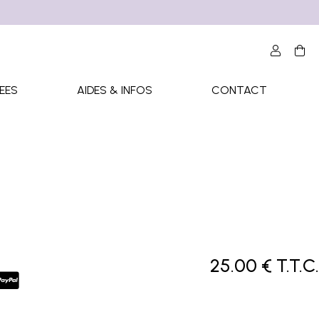
EES
AIDES & INFOS
CONTACT
25
.00
€
T.T.C.