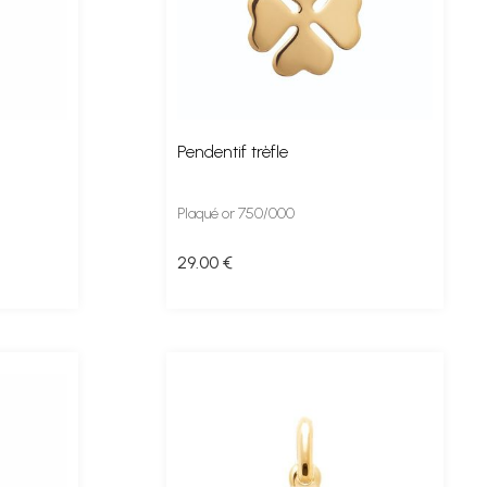
Pendentif trèfle
Plaqué or 750/000
29
.00
€