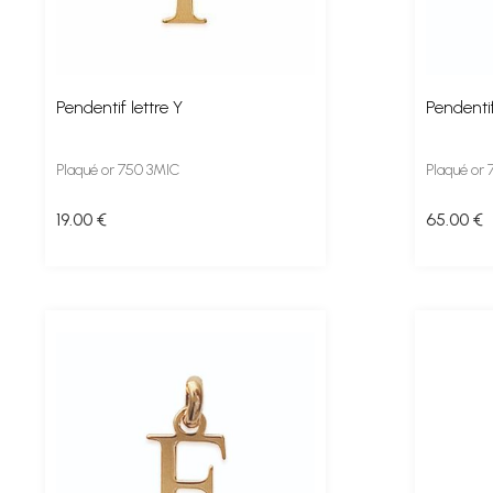
Pendentif lettre Y
Pendentif
Plaqué or 750 3MIC
Plaqué or
19
.00
€
65
.00
€