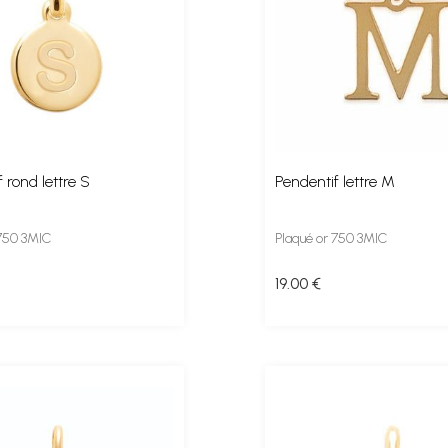
 rond lettre S
Pendentif lettre M
 750 3MIC
Plaqué or 750 3MIC
19
.00
€