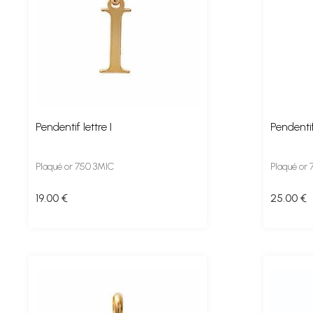
Pendentif lettre I
Pendentif
Plaqué or 750 3MIC
Plaqué or
19
.00
€
25
.00
€