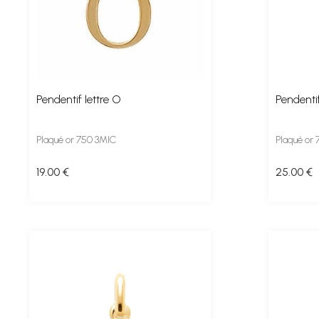
Pendentif lettre O
Pendentif
Plaqué or 750 3MIC
Plaqué or
19
.00
€
25
.00
€