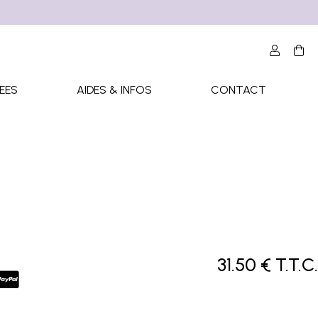
EES
AIDES & INFOS
CONTACT
31
.50
€
T.T.C.