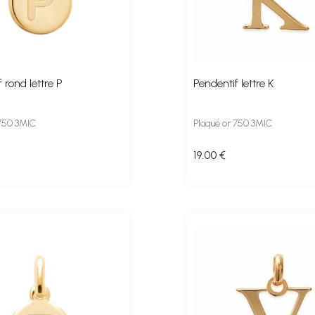
 rond lettre P
Pendentif lettre K
 750 3MIC
Plaqué or 750 3MIC
19
.00
€