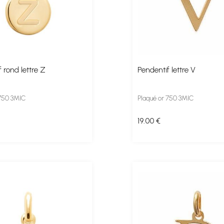
 rond lettre Z
Pendentif lettre V
 750 3MIC
Plaqué or 750 3MIC
19
.00
€