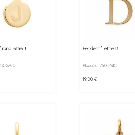
 rond lettre J
Pendentif lettre D
 750 3MIC
Plaqué or 750 3MIC
19
.00
€