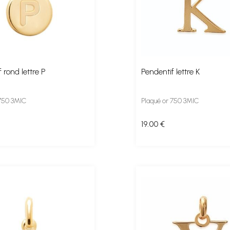
 rond lettre P
Pendentif lettre K
 750 3MIC
Plaqué or 750 3MIC
19
.00
€