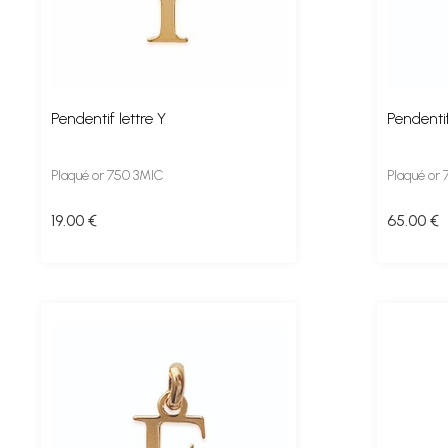
Pendentif lettre Y
Pendentif
Plaqué or 750 3MIC
Plaqué or
19
.00
€
65
.00
€