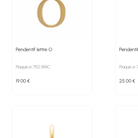
Pendentif lettre O
Pendentif
Plaqué or 750 3MIC
Plaqué or
19
.00
€
25
.00
€