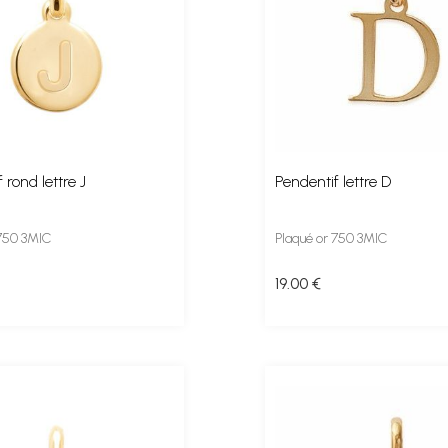
 rond lettre J
Pendentif lettre D
 750 3MIC
Plaqué or 750 3MIC
19
.00
€