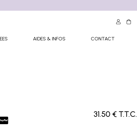
EES
AIDES & INFOS
CONTACT
31
.50
€
T.T.C.