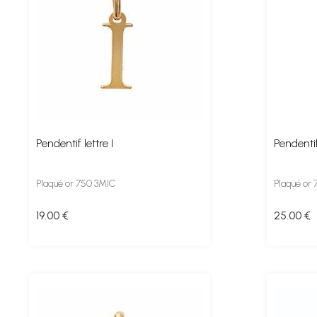
Pendentif lettre I
Pendentif
Plaqué or 750 3MIC
Plaqué or
19
.00
€
25
.00
€