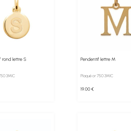
 rond lettre S
Pendentif lettre M
 750 3MIC
Plaqué or 750 3MIC
19
.00
€