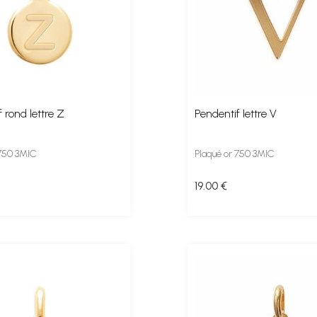
 rond lettre Z
Pendentif lettre V
 750 3MIC
Plaqué or 750 3MIC
19
.00
€