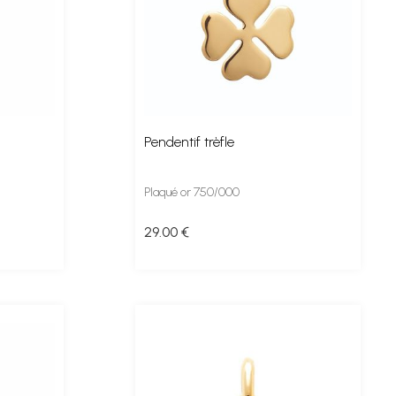
Pendentif trèfle
Plaqué or 750/000
29
.00
€