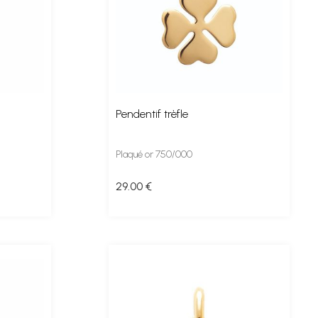
Pendentif trèfle
Plaqué or 750/000
29
.00
€