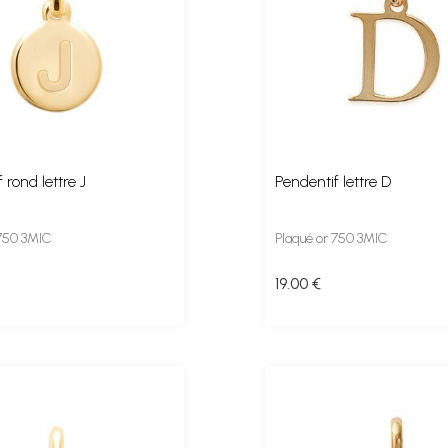
 rond lettre J
Pendentif lettre D
 750 3MIC
Plaqué or 750 3MIC
19
.00
€