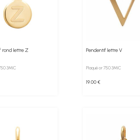
 rond lettre Z
Pendentif lettre V
 750 3MIC
Plaqué or 750 3MIC
19
.00
€