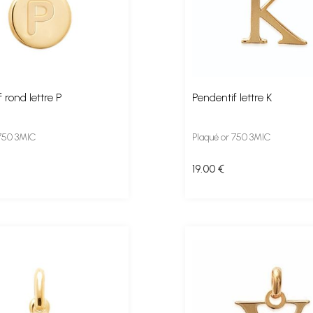
 rond lettre P
Pendentif lettre K
 750 3MIC
Plaqué or 750 3MIC
19
.00
€