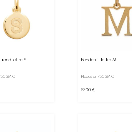
 rond lettre S
Pendentif lettre M
 750 3MIC
Plaqué or 750 3MIC
19
.00
€