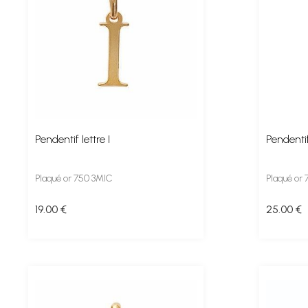
Pendentif lettre I
Pendentif
Plaqué or 750 3MIC
Plaqué or
19
.00
€
25
.00
€