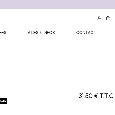
EES
AIDES & INFOS
CONTACT
31
.50
€
T.T.C.