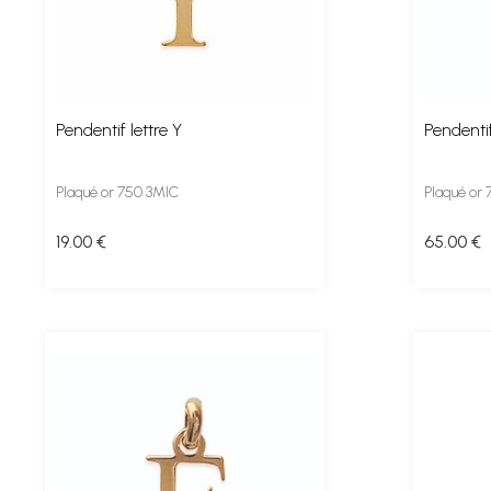
Pendentif lettre Y
Pendentif
Plaqué or 750 3MIC
Plaqué or
19
.00
€
65
.00
€