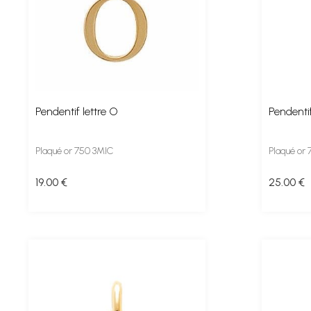
Pendentif lettre O
Pendentif
Plaqué or 750 3MIC
Plaqué or
19
.00
€
25
.00
€