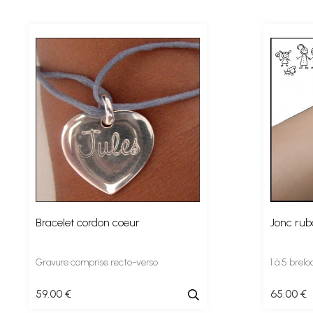
Bracelet cordon coeur
Jonc rub
Gravure comprise recto-verso
1 à 5 brelo
59
.00
€
65
.00
€