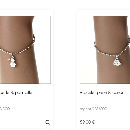
 perle & pampille
Bracelet perle & coeur
5/000
argent 925/000
59
.00
€