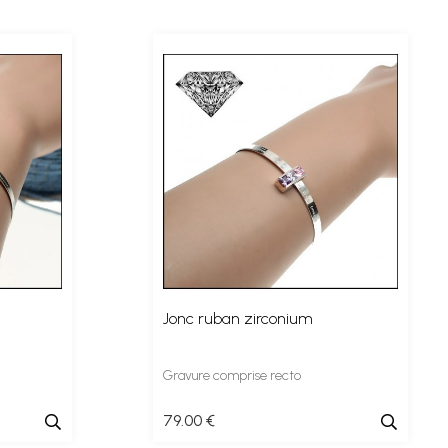
Jonc ruban zirconium
Gravure comprise recto
79
.00
€