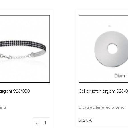
 argent 925/000
Collier jeton argent 925/
istal
Gravure offerte recto-verso
51
.20
€