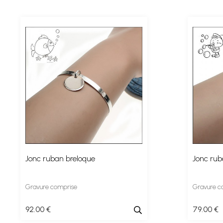
Jonc ruban breloque
Jonc rub
Gravure comprise
Gravure c
92
.00
€
79
.00
€