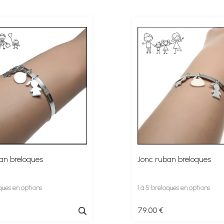
an breloques
Jonc ruban breloques
ques en options
1 à 5 breloques en options
79
.00
€