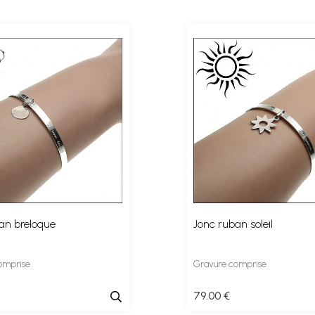
an breloque
Jonc ruban soleil
omprise
Gravure comprise
79
.00
€