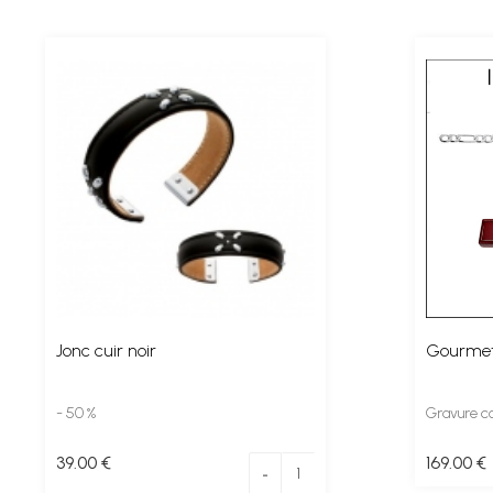
Jonc cuir noir
Gourmet
- 50 %
Gravure c
39
.00
€
169
.00
€