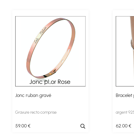
Jonc ruban gravé
Bracelet
Gravure recto comprise
argent 92
59
.00
€
62
.00
€