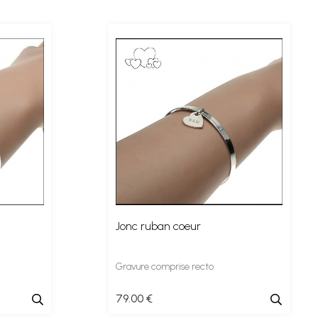
Jonc ruban coeur
Gravure comprise recto
79
.00
€