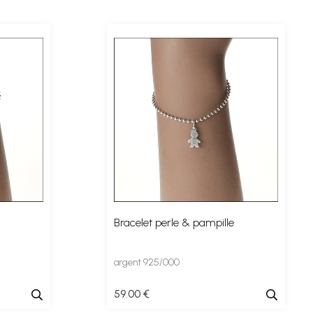
Bracelet perle & pampille
argent 925/000
59
.00
€