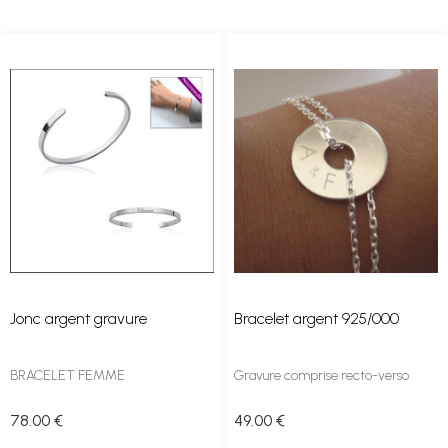
Jonc argent gravure
Bracelet argent 925/000
BRACELET FEMME
Gravure comprise recto-verso
78
.00
€
49
.00
€