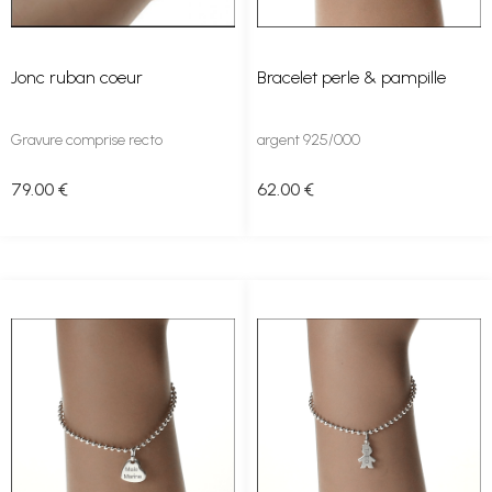
Jonc ruban coeur
Bracelet perle & pampille
Gravure comprise recto
argent 925/000
79
.00
€
62
.00
€