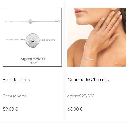
Bracelet étoile
Gourmette Chainette
Gravure verso
argent 925/000
59
.00
€
65
.00
€