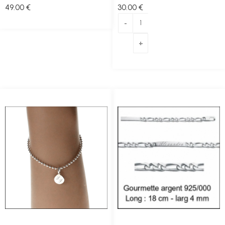
49
.00
€
30
.00
€