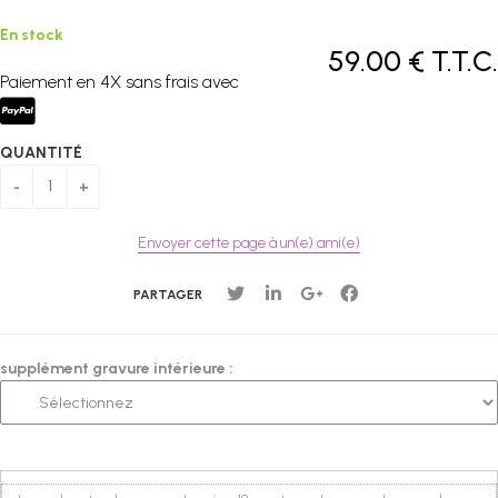
En stock
59
.00
€
T.T.C.
Paiement en 4X sans frais avec
QUANTITÉ
Envoyer cette page à un(e) ami(e)
PARTAGER
supplément gravure intérieure :