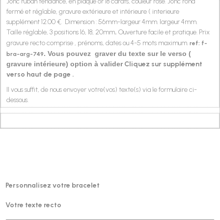
Jonc ruban tendance, en plaqué or 18 carats, couleur rose. Jonc rond
fermé et réglable, gravure extérieure et intérieure ( interieure
supplément 12.00 €.
Dimension : 56mm-largeur 4mm. largeur 4mm
.
Taille réglable, 3 positions 16, 18, 20mm
.
Ouverture facile et pratique.
Prix
gravure recto comprise , prénoms, dates ou 4-5 mots maximum.
ref: f-
. Vous pouvez graver du texte sur le verso (
bra-arg-749
gravure intérieure) option à valider
Cliquez sur supplément
verso haut de page .
Style
Jonc dinh van
Il vous suffit, de nous envoyer votre(vos) texte(s) via le formulaire ci-
dessous.
Jonc dinh va
Personnalisez votre bracelet
Votre texte recto