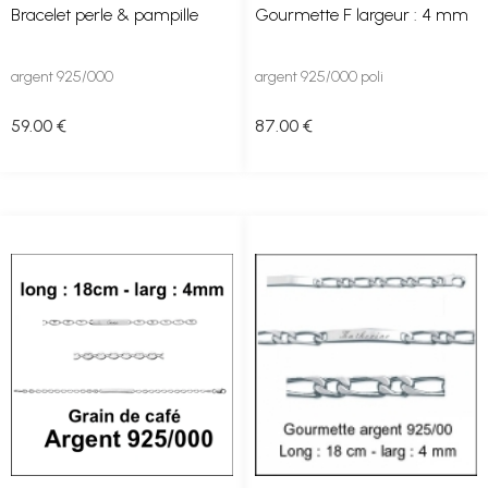
Bracelet perle & pampille
Gourmette F largeur : 4 mm
argent 925/000
argent 925/000 poli
59
.00
€
87
.00
€