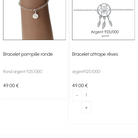
Bracelet pampille ronde
Bracelet attrape rêves
Rond argent 925/000
argent925/000
49
.00
€
49
.00
€