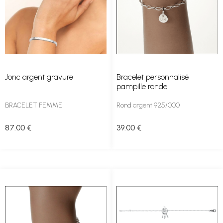
Jonc argent gravure
Bracelet personnalisé
pampille ronde
BRACELET FEMME
Rond argent 925/000
87
.00
€
39
.00
€