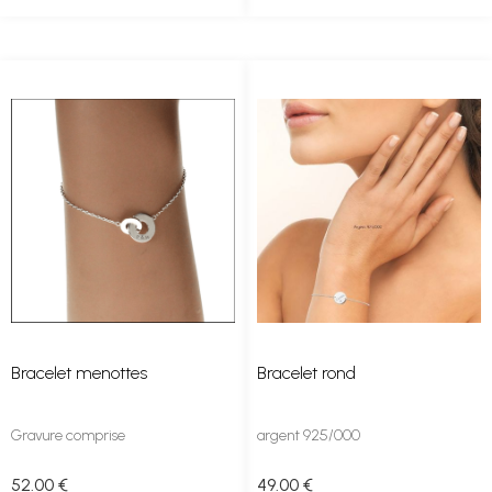
Bracelet menottes
Bracelet rond
Gravure comprise
argent 925/000
52
.00
€
49
.00
€