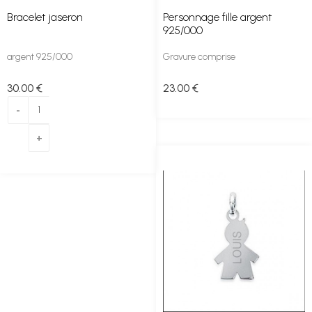
Bracelet jaseron
Personnage fille argent
925/000
argent 925/000
Gravure comprise
30
.00
€
23
.00
€