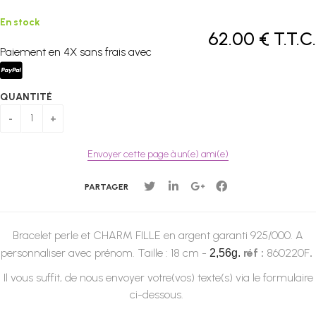
En stock
62
.00
€
T.T.C.
Paiement en 4X sans frais avec
QUANTITÉ
Envoyer cette page à un(e) ami(e)
PARTAGER
Bracelet perle et CHARM FILLE en argent garanti 925/000.
A
personnaliser avec prénom.
Taille : 18 cm -
réf :
860220F
.
2,56g.
Il vous suffit, de nous envoyer votre(vos) texte(s) via le formulaire
ci-dessous.