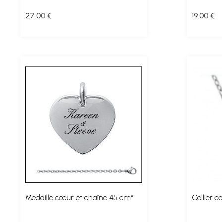
27
.00
€
19
.00
€
Médaille cœur et chaîne 45 cm*
Collier c