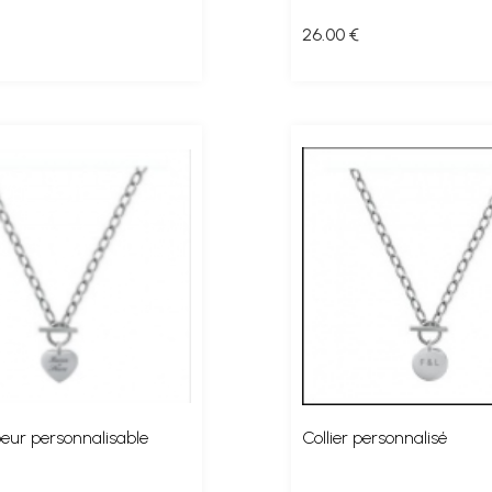
26
.00
€
oeur personnalisable
Collier personnalisé