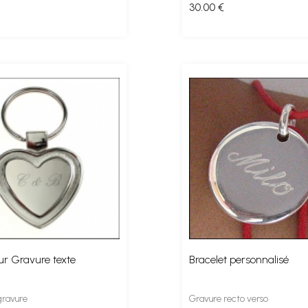
30
.00
€
eur Gravure texte
Bracelet personnalisé
gravure
Gravure recto verso