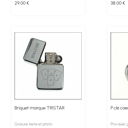
29
.00
€
38
.00
€
Briquet marque TRISTAR
P.clé co
Gravure texte et photo
Prix avec 