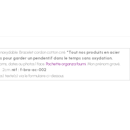
inoxydable. Bracelet cordon cotton ciré.
*Tout nos produits en acier
es pour garder un pendentif dans le temps sans oxydation.
oms, dates ou photos 1 face.
Pochette organza fourni.
Mon prénom gravé,
 : 2cm.
réf : f-bra-ac-002
os) texte(s) via le formulaire ci-dessous.