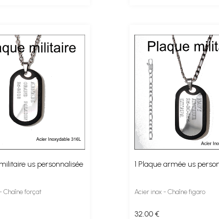
militaire us personnalisée
1 Plaque armée us person
 - Chaîne forçat
Acier inox - Chaîne figaro
32
.00
€