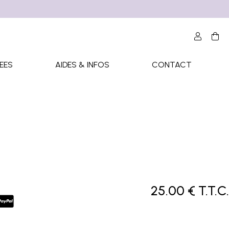
EES
AIDES & INFOS
CONTACT
25
.00
€
T.T.C.