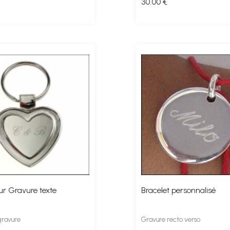
30
.00
€
eur Gravure texte
Bracelet personnalisé
gravure
Gravure recto verso