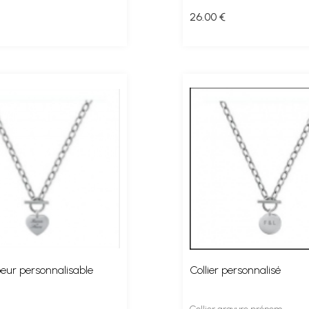
26
.00
€
oeur personnalisable
Collier personnalisé