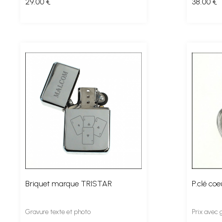
29
.00
€
38
.00
€
Briquet marque TRISTAR
P.clé co
Gravure texte et photo
Prix avec 