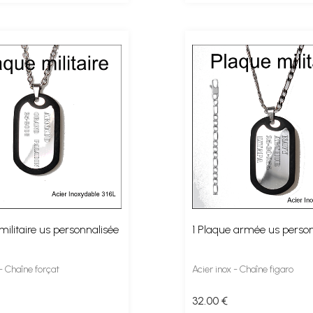
militaire us personnalisée
1 Plaque armée us person
 - Chaîne forçat
Acier inox - Chaîne figaro
32
.00
€