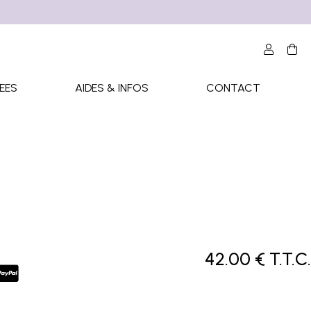
EES
AIDES & INFOS
CONTACT
42
.00
€
T.T.C.