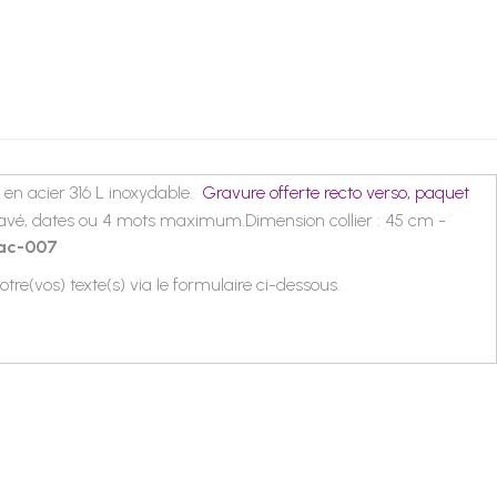
 en acier 316 L inoxydable.
Gravure offerte recto verso, p
aquet
avé, dates ou 4 mots maximum.
Dimension collier : 45 cm -
l-ac-007
votre(vos) texte(s) via le formulaire ci-dessous.