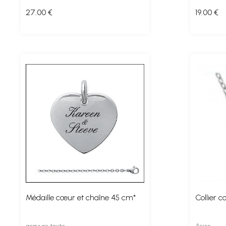
27
.00
€
19
.00
€
Médaille cœur et chaîne 45 cm*
Collier c