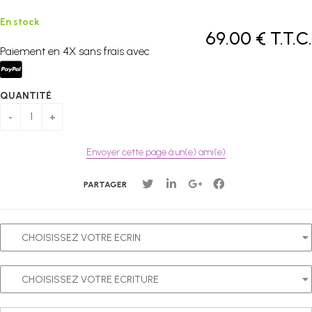
En stock
69
.00
€
T.T.C.
Paiement en 4X sans frais avec
QUANTITÉ
Envoyer cette page à un(e) ami(e)
PARTAGER