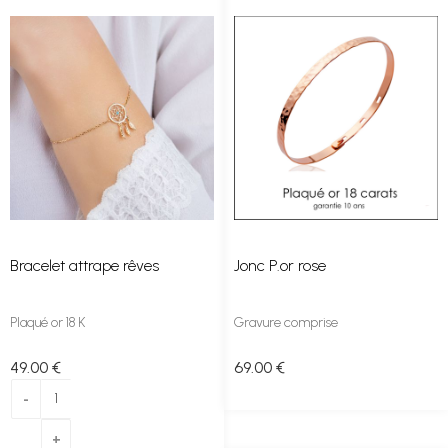
Bracelet attrape rêves
Jonc P.or rose
Plaqué or 18 K
Gravure comprise
49
.00
€
69
.00
€