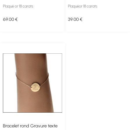
Plaqué or 18 carats
Plaquéor 18 carats
69
.00
€
39
.00
€
Bracelet rond Gravure texte