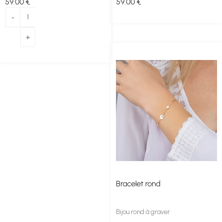
59
.00
€
59
.00
€
Bracelet rond
Bijou rond à graver