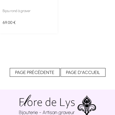
Bijou rond à graver
69
.00
€