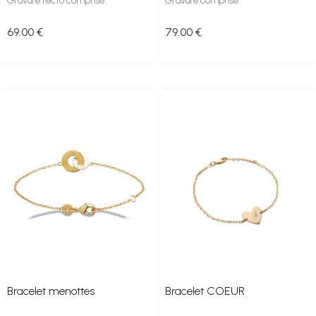
Gravure recto comprise
Gravure comprise
69
.00
€
79
.00
€
Bracelet menottes
Bracelet COEUR