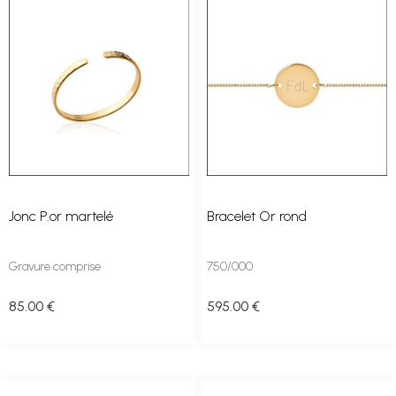
Jonc P.or martelé
Bracelet Or rond
Gravure comprise
750/000
85
.00
€
595
.00
€