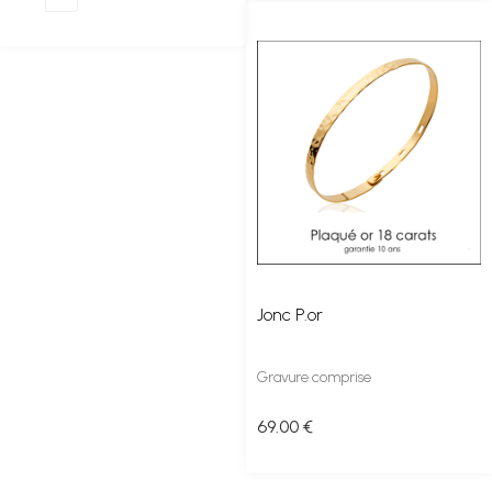
Jonc P.or
Gravure comprise
69
.00
€