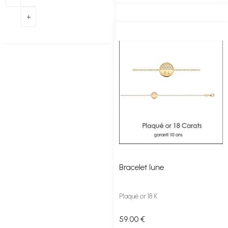
Bracelet lune
Plaqué or 18 K
59
.00
€