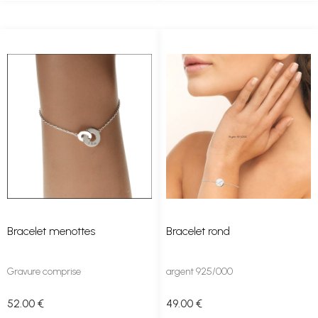
Bracelet menottes
Bracelet rond
Gravure comprise
argent 925/000
52
.00
€
49
.00
€