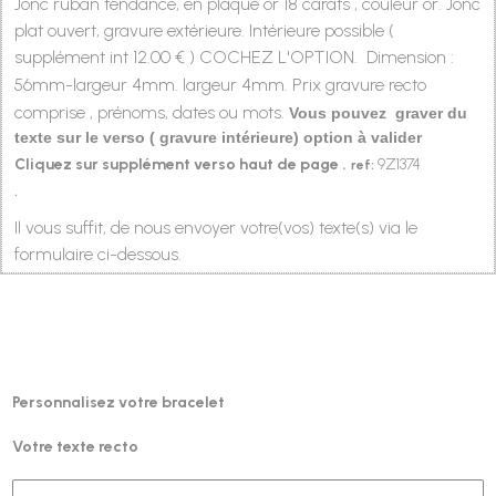
Jonc ruban tendance, en plaqué or 18 carats , couleur or. Jonc
plat ouvert, gravure extérieure. Intérieure possible (
supplément int 12.00 € ) COCHEZ L'OPTION. Dimension :
56mm-largeur 4mm. largeur 4mm
.
Prix gravure recto
comprise , prénoms, dates ou mots.
Vous pouvez graver du
texte sur le verso ( gravure intérieure) option à valider
Cliquez sur supplément verso haut de page .
9Z1374
ref:
Style
Jonc dinh van
.
Il vous suffit, de nous envoyer votre(vos) texte(s) via le
formulaire ci-dessous.
Jonc dinh van
Personnalisez votre bracelet
Votre texte recto