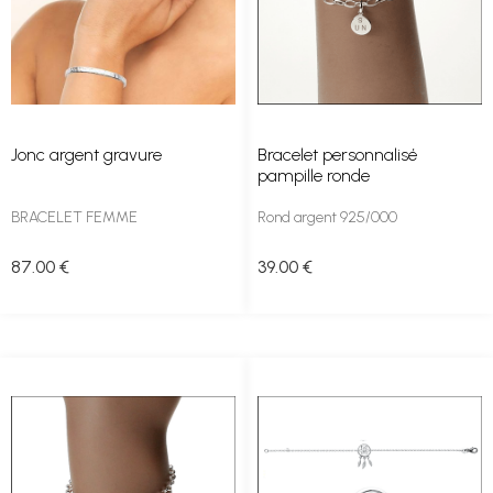
Jonc argent gravure
Bracelet personnalisé
pampille ronde
BRACELET FEMME
Rond argent 925/000
87
.00
€
39
.00
€