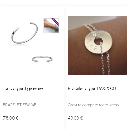
Jonc argent gravure
Bracelet argent 925/000
BRACELET FEMME
Gravure comprise recto-verso
78
.00
€
49
.00
€