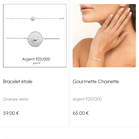
Bracelet étoile
Gourmette Chainette
Gravure verso
argent 925/000
59
.00
€
65
.00
€