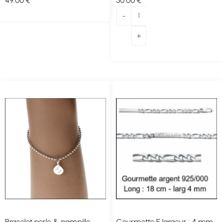
49
.00
€
30
.00
€
Bracelet perle & pampille
Gourmette F largeur : 4 mm