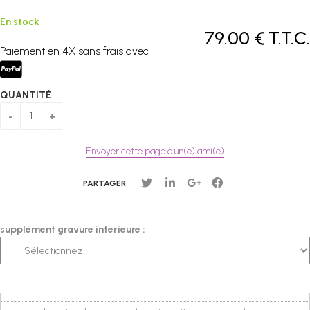
En stock
79
.00
€
T.T.C.
Paiement en 4X sans frais avec
QUANTITÉ
Envoyer cette page à un(e) ami(e)
PARTAGER
supplément gravure interieure :