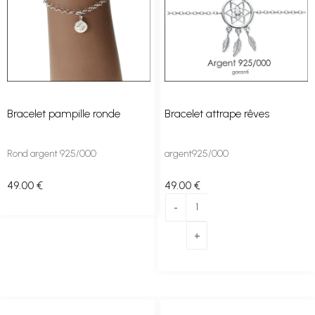
Bracelet pampille ronde
Bracelet attrape rêves
Rond argent 925/000
argent925/000
49
.00
€
49
.00
€