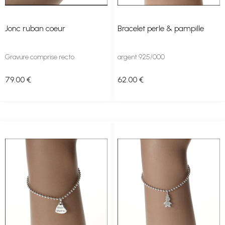
Jonc ruban coeur
Bracelet perle & pampille
Gravure comprise recto
argent 925/000
79
.00
€
62
.00
€