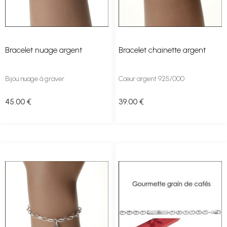
Bracelet nuage argent
Bracelet chainette argent
Bijou nuage à graver
Cœur argent 925/000
45
.00
€
39
.00
€