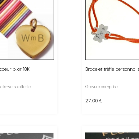
coeur pl.or 18K
Bracelet trèfle personnali
cto-verso offerte
Gravure comprise
27
.00
€