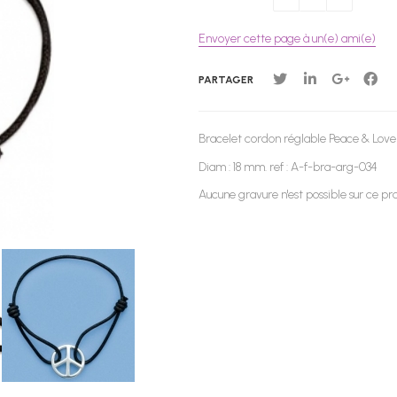
Envoyer cette page à un(e) ami(e)
PARTAGER
Bracelet cordon réglable Peace & Love
Diam : 18 mm. ref : A-f-bra-arg-034
Aucune gravure n'est possible sur ce pro