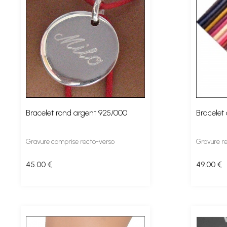
Bracelet rond argent 925/000
Bracelet 
Gravure comprise recto-verso
Gravure re
45
.00
€
49
.00
€