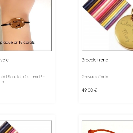
vale
Bracelet rond
té 1 Sans toi, c'est mort ! +
Gravure offerte
oto
49
.00
€