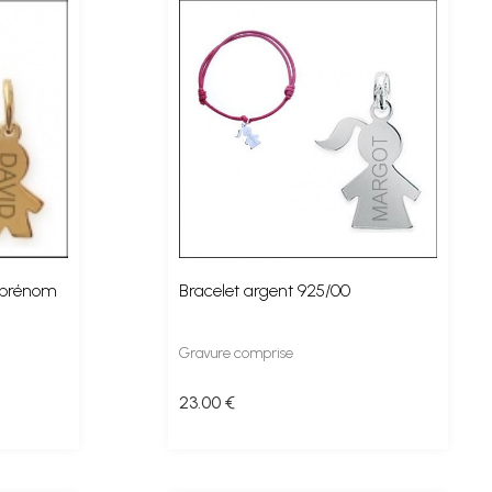
 prénom
Bracelet argent 925/00
Gravure comprise
23
.00
€