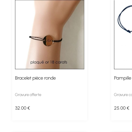
Bracelet pièce ronde
Pampille
Gravure offerte
Gravure c
32
.00
€
25
.00
€