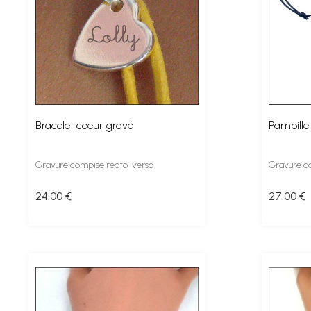
Bracelet coeur gravé
Pampille
Gravure compise recto-verso
Gravure c
24
.00
€
27
.00
€