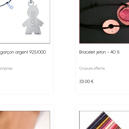
 garçon argent 925/000
Bracelet jeton - 40 %
omprise
Gravure offerte
33
.00
€