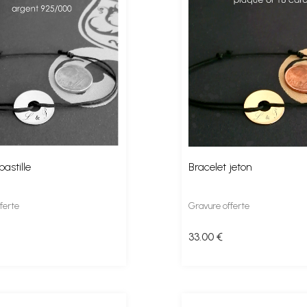
pastille
Bracelet jeton
ferte
Gravure offerte
33
.00
€