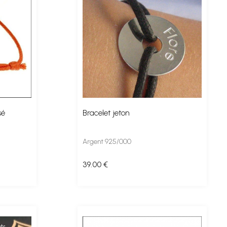
sé
Bracelet jeton
Argent 925/000
39
.00
€