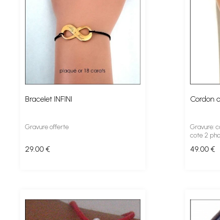
Bracelet INFINI
Cordon o
Gravure offerte
Gravure: co
cote 2 ph
29
.00
€
49
.00
€