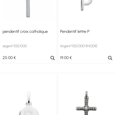
pendentif croix catholique
Pendentif lettre P
argent 925/000
Argent 925/000 RHODIE
25
.00
€
19
.00
€