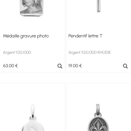
Médaille gravure photo
Pendentif lettre T
Argent 925/000
Argent 925/000 RHODIE
63
.00
€
19
.00
€