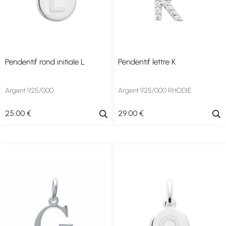
Pendentif rond initiale L
Pendentif lettre K
Argent 925/000
Argent 925/000 RHODIE
25
.00
€
29
.00
€