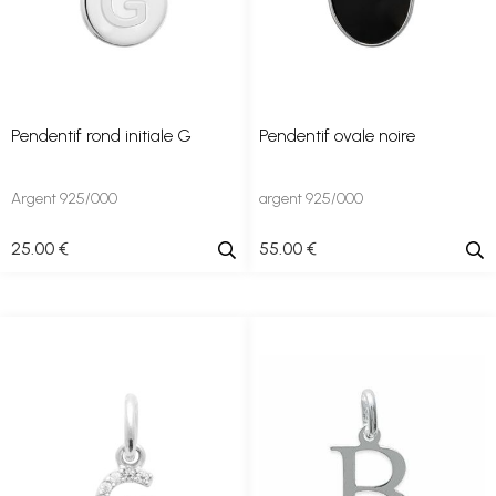
Pendentif rond initiale G
Pendentif ovale noire
Argent 925/000
argent 925/000
25
.00
€
55
.00
€