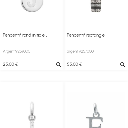
Pendentif rond initiale J
Pendentif rectangle
Argent 925/000
argent 925/000
25
.00
€
55
.00
€