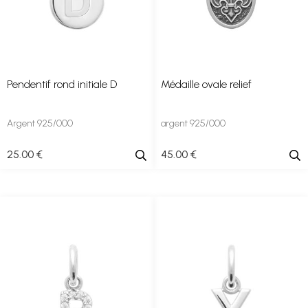
Pendentif rond initiale D
Médaille ovale relief
Argent 925/000
argent 925/000
25
.00
€
45
.00
€