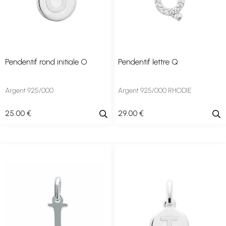
Pendentif rond initiale O
Pendentif lettre Q
Argent 925/000
Argent 925/000 RHODIE
25
.00
€
29
.00
€