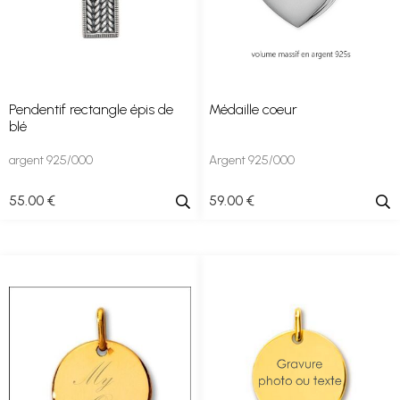
Pendentif rectangle épis de
Médaille coeur
blé
argent 925/000
Argent 925/000
55
.00
€
59
.00
€