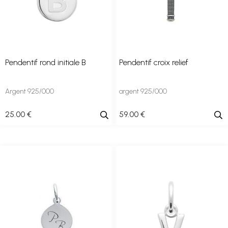
Pendentif rond initiale B
Pendentif croix relief
Argent 925/000
argent 925/000
25
.00
€
59
.00
€