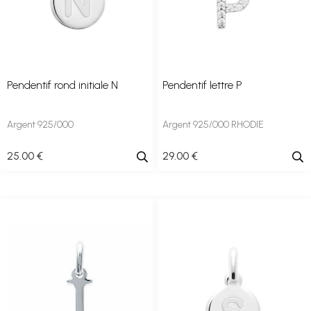
Pendentif rond initiale N
Pendentif lettre P
Argent 925/000
Argent 925/000 RHODIE
25
.00
€
29
.00
€