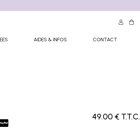
EES
AIDES & INFOS
CONTACT
49
.00
€
T.T.C.