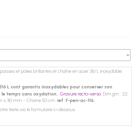
paisses et polies brillantes
et chaîne en acier 316 L inoxydable.
 316 L sont garantis inoxydables pour conserver son
 le temps sans oxydation.
Gravure recto-verso.
Dim.gm : 22
m x 30 mm - Chaine 50 cm.
ref :f-pen-ac-116.
votre texte via le formulaire ci-dessous.