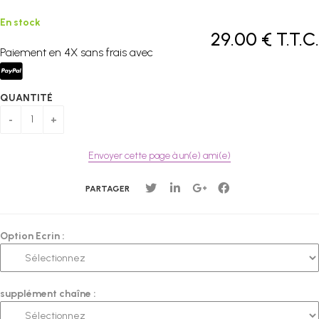
En stock
29
.00
€
T.T.C.
Paiement en 4X sans frais avec
QUANTITÉ
Envoyer cette page à un(e) ami(e)
PARTAGER
Option Ecrin :
supplément chaîne :