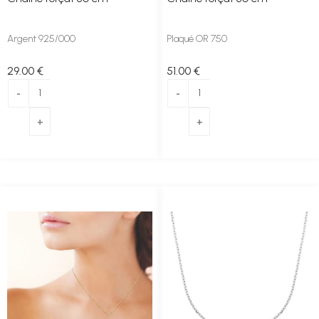
Argent 925/000
Plaqué OR 750
29
.00
€
51
.00
€