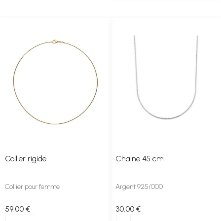
Collier rigide
Chaine 45 cm
Collier pour femme
Argent 925/000
59
.00
€
30
.00
€