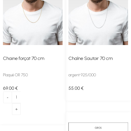
Chaine forçat 70 cm
Chaîne Sautoir 70 cm
Plaqué OR 750
argent 925/000
69
.00
€
55
.00
€