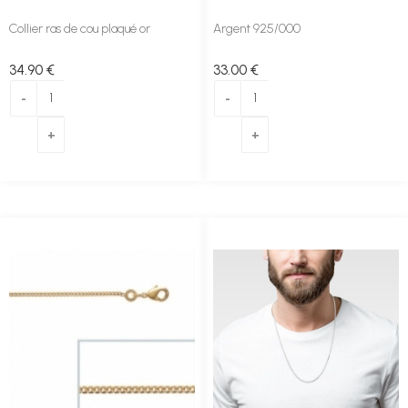
Collier ras de cou plaqué or
Argent 925/000
34
.90
€
33
.00
€