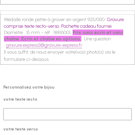
Médaille ronde petite à graver en argent 925/000.
Gravure
comprise texte recto-verso. Pochette cadeau fournie.
Diamètre : 15 mm - réf : 18816001
.
Prix sans écrin et sans
chaîne. Ecrin et chaîne en options.
Une question
:
gravure.express3@gravure-express.fr
.
Il vous suffit, de nous envoyer votre(vos) photo(s) via le
formulaire ci-dessous.
Personnalisez votre bijou
votre texte recto
votre texte verso