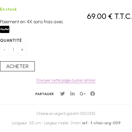
En stock
69
.00
€
T.T.C.
Paiement en 4X sans frais avec
QUANTITÉ
Envoyer cette page à un(e) ami(e)
PARTAGER
Chaine en argent garanti 925/000.
Longueur : 55 cm - Largeur maille : 3 mm.
ref : f-chai-arg-009