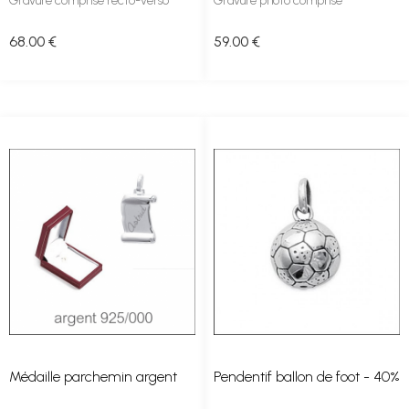
Gravure comprise recto-verso
Gravure photo comprise
68
.00
€
59
.00
€
Médaille parchemin argent
Pendentif ballon de foot - 40%