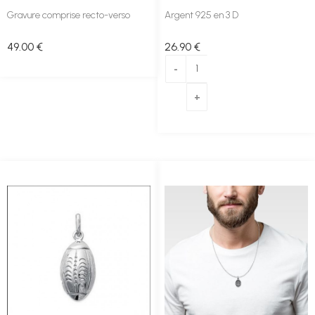
Gravure comprise recto-verso
Argent 925 en 3 D
49
.00
€
26
.90
€