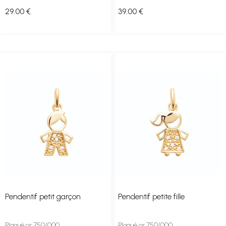
29
.00
€
39
.00
€
Pendentif petit garçon
Pendentif petite fille
Plaqué or 750/000
Plaqué or 750/000