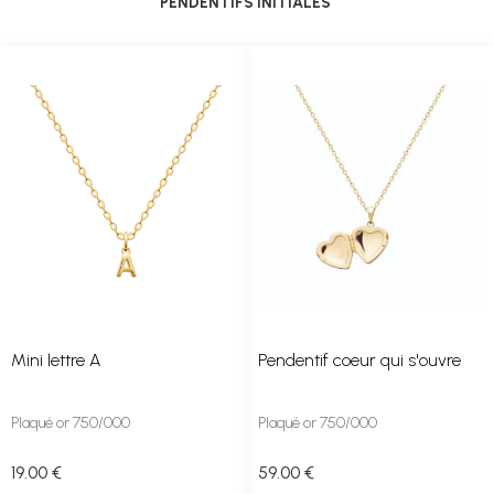
PENDENTIFS INITIALES
Mini lettre A
Pendentif coeur qui s'ouvre
Plaqué or 750/000
Plaqué or 750/000
19
.00
€
59
.00
€