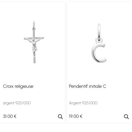
Croix religieuse
Pendentif initiale C
argent 925/000
Argent 925/000
31
.00
€
19
.00
€