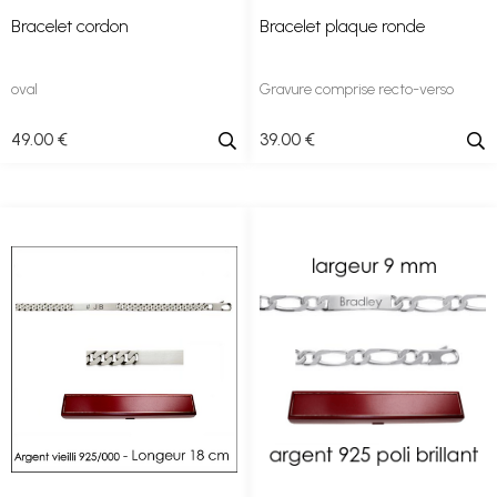
Bracelet cordon
Bracelet plaque ronde
oval
Gravure comprise recto-verso
49
.00
€
39
.00
€