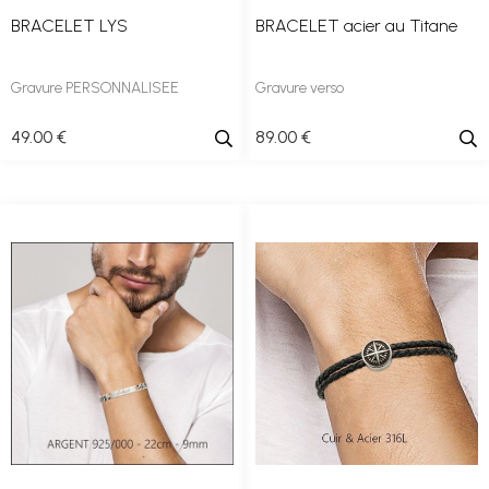
BRACELET LYS
BRACELET acier au Titane
Gravure PERSONNALISEE
Gravure verso
49
.00
€
89
.00
€