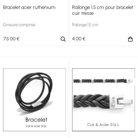
Bracelet acier ruthenium
Rallonge 1.5 cm pour bracelet
cuir tresse
Gravure comprise
Ralonge 1.5 cm
75
.00
€
4
.00
€