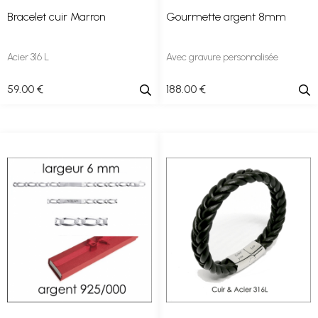
Bracelet cuir Marron
Gourmette argent 8mm
Acier 316 L
Avec gravure personnalisée
59
.00
€
188
.00
€