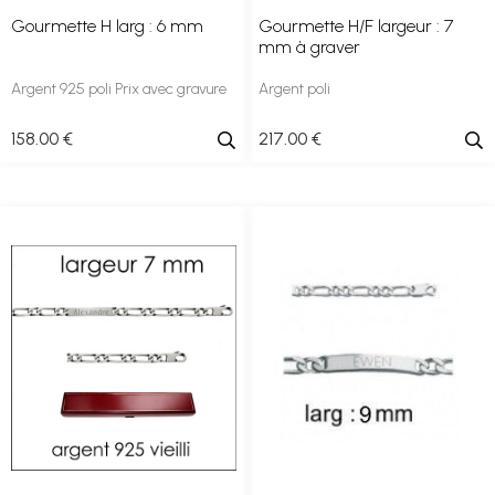
Gourmette H larg : 6 mm
Gourmette H/F largeur : 7
mm à graver
Argent 925 poli Prix avec gravure
Argent poli
158
.00
€
217
.00
€