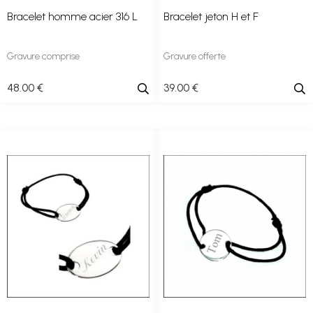
Bracelet homme acier 316 L
Bracelet jeton H et F
Gravure comprise
Gravure offerte
48
.00
€
39
.00
€