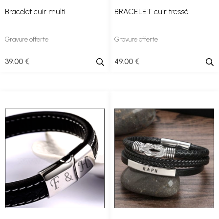
Bracelet cuir multi
BRACELET cuir tressé.
Gravure offerte
Gravure offerte
39
.00
€
49
.00
€