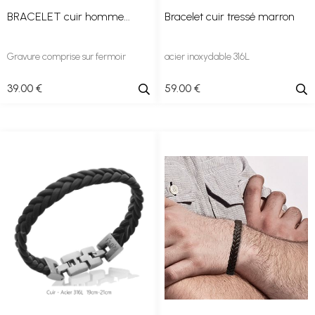
BRACELET cuir homme...
Bracelet cuir tressé marron
Gravure comprise sur fermoir
acier inoxydable 316L
39
.00
€
59
.00
€