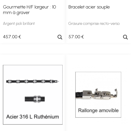
Gourmette H/F largeur : 10
Bracelet acier souple
mm à graver
Argent poli brillant
Gravure comprise recto-verso
457
.00
€
57
.00
€