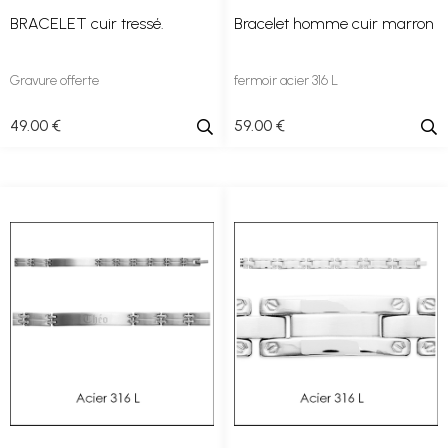
BRACELET cuir tressé.
Bracelet homme cuir marron
Gravure offerte
fermoir acier 316 L
49
.00
€
59
.00
€