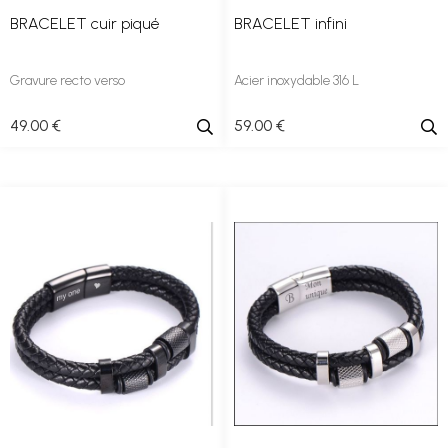
BRACELET cuir piqué
BRACELET infini
Gravure recto verso
Acier inoxydable 316 L
49
.00
€
59
.00
€