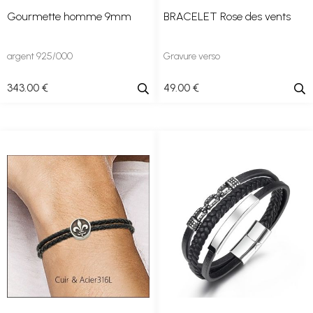
Gourmette homme 9mm
BRACELET Rose des vents
argent 925/000
Gravure verso
343
.00
€
49
.00
€