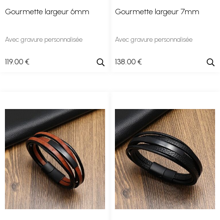
Gourmette largeur 6mm
Gourmette largeur 7mm
Avec gravure personnalisée
Avec gravure personnalisée
119
.00
€
138
.00
€