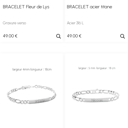
BRACELET Fleur de Lys
BRACELET acier titane
Gravure verso
Acier 316 L
49
.00
€
49
.00
€