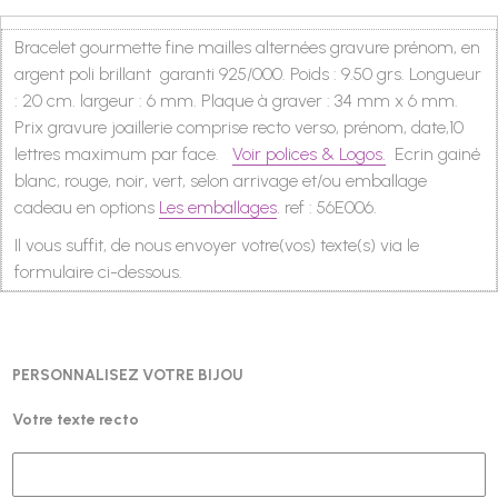
Bracelet gourmette fine mailles alternées gravure prénom, en
argent poli brillant garanti 925/000. Poids : 9.50 grs. Longueur
: 20 cm. largeur : 6 mm. Plaque à graver : 34 mm x 6 mm.
Prix gravure joaillerie comprise recto verso, prénom, date,10
lettres maximum par face.
Voir polices & Logos.
Ecrin gainé
blanc, rouge, noir, vert, selon arrivage et/ou emballage
cadeau en options
Les emballages
. ref : 56E006.
Il vous suffit, de nous envoyer votre(vos) texte(s) via le
formulaire ci-dessous.
PERSONNALISEZ VOTRE BIJOU
Votre texte recto