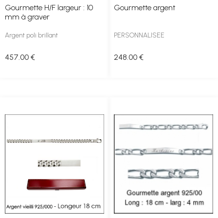
Gourmette H/F largeur : 10
Gourmette argent
mm à graver
Argent poli brillant
PERSONNALISEE
457
.00
€
248
.00
€