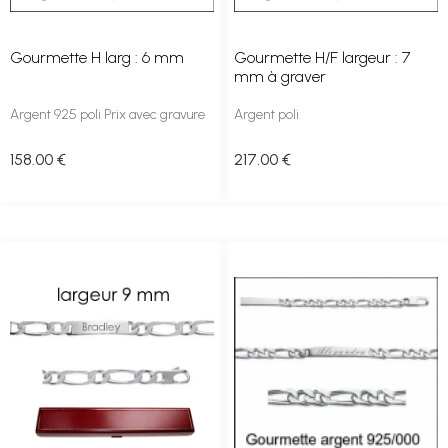
Gourmette H larg : 6 mm
Gourmette H/F largeur : 7
mm à graver
Argent 925 poli Prix avec gravure
Argent poli
158
.00
€
217
.00
€