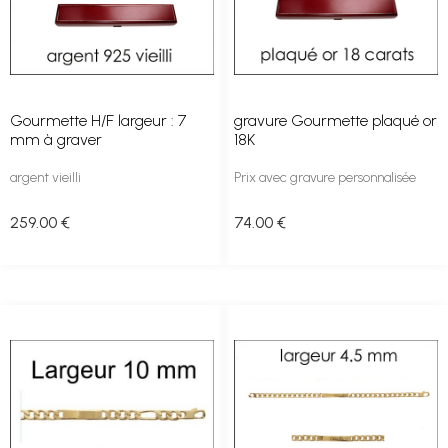
Gourmette H/F largeur : 7
gravure Gourmette plaqué or
mm à graver
18K
argent vieilli
Prix avec gravure personnalisée
259
.00
€
74
.00
€