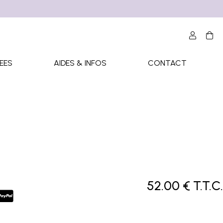
EES
AIDES & INFOS
CONTACT
52
.00
€
T.T.C.