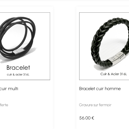
cuir multi
Bracelet cuir homme
ferte
Gravure sur fermoir
56
.00
€