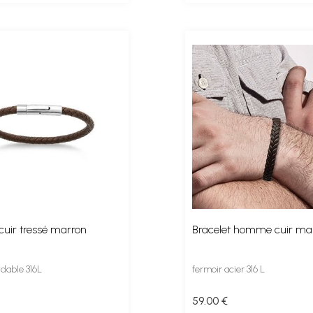
 cuir tressé marron
Bracelet homme cuir ma
ydable 316L
fermoir acier 316 L
59
.00
€