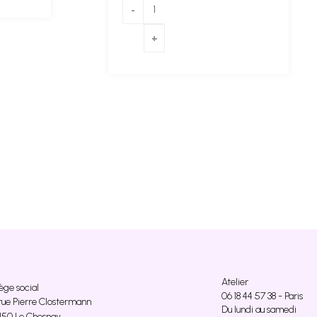
Atelier
ège social
06 18 44 57 38 - Paris
rue Pierre Clostermann
Du lundi au samedi
150 Le Chesnay