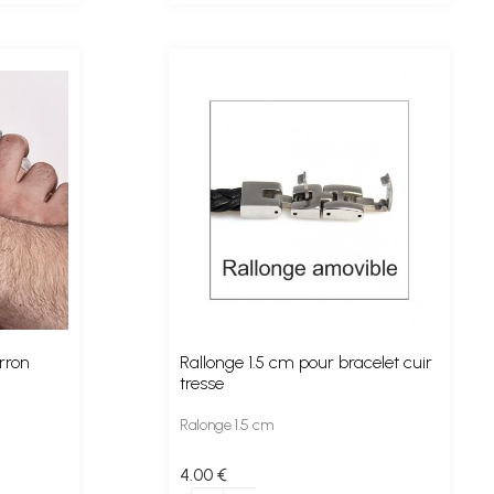
rron
Rallonge 1.5 cm pour bracelet cuir
tresse
Ralonge 1.5 cm
4
.00
€