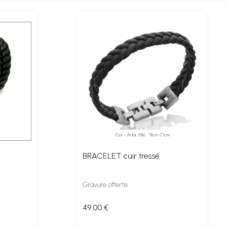
BRACELET cuir tressé.
Gravure offerte
49
.00
€