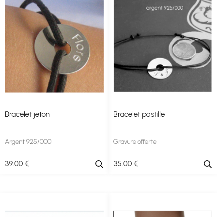
Bracelet jeton
Bracelet pastille
Argent 925/000
Gravure offerte
39
.00
€
35
.00
€