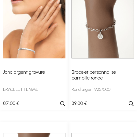
Jonc argent gravure
Bracelet personnalisé
pampille ronde
BRACELET FEMME
Rond argent 925/000
87
.00
€
39
.00
€