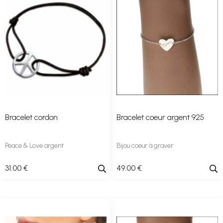
Bracelet cordon
Bracelet coeur argent 925
Peace & Love argent
Bijou coeur à graver
31
.00
€
49
.00
€