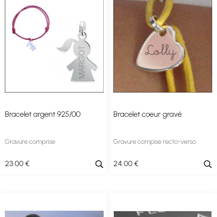
Bracelet argent 925/00
Bracelet coeur gravé
Gravure comprise
Gravure compise recto-verso
23
.00
€
24
.00
€