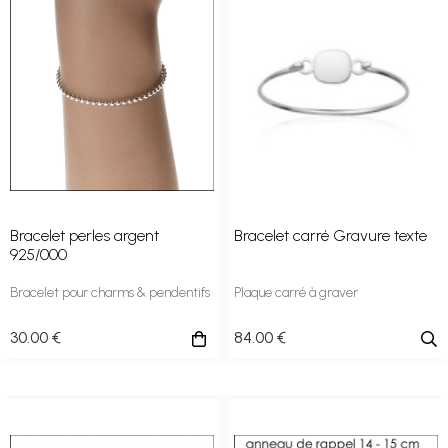
Bracelet perles argent
Bracelet carré Gravure texte
925/000
Bracelet pour charms & pendentifs
Plaque carré à graver
30
.00
€
84
.00
€