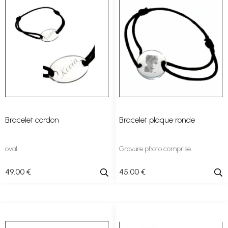
Bracelet cordon
Bracelet plaque ronde
oval
Gravure photo comprise
49
.00
€
45
.00
€