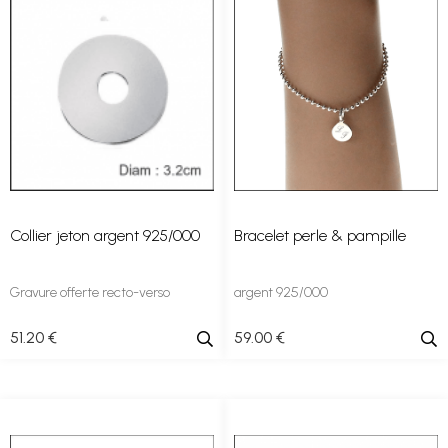
Collier jeton argent 925/000
Bracelet perle & pampille
Gravure offerte recto-verso
argent 925/000
51
.20
€
59
.00
€