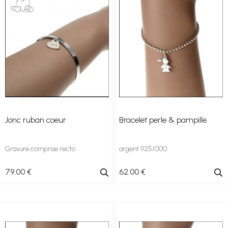
Jonc ruban coeur
Bracelet perle & pampille
Gravure comprise recto
argent 925/000
79
.00
€
62
.00
€