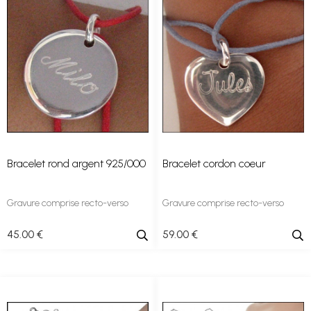
Bracelet rond argent 925/000
Bracelet cordon coeur
Gravure comprise recto-verso
Gravure comprise recto-verso
45
.00
€
59
.00
€