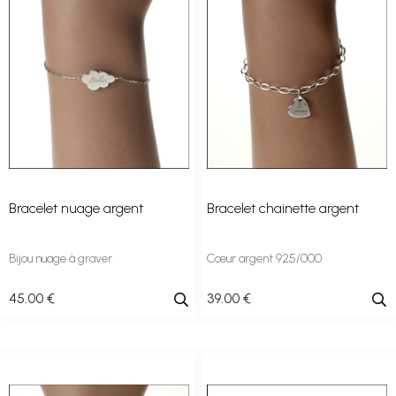
Bracelet nuage argent
Bracelet chainette argent
Bijou nuage à graver
Cœur argent 925/000
45
.00
€
39
.00
€