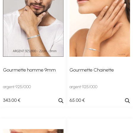
Gourmette homme 9mm
Gourmette Chainette
argent 925/000
argent 925/000
343
.00
€
65
.00
€