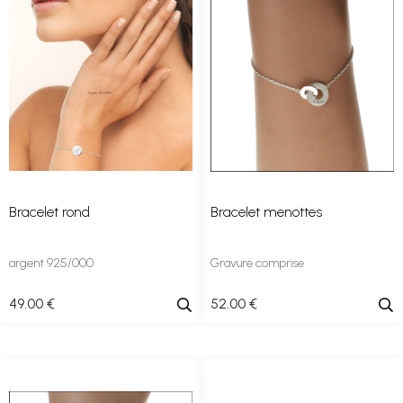
Bracelet rond
Bracelet menottes
argent 925/000
Gravure comprise
49
.00
€
52
.00
€