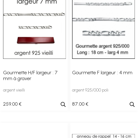
Gourmette H/F largeur : 7
Gourmette F largeur : 4 mm
mm à graver
argent vieilli
argent 925/000 poli
259
.00
€
87
.00
€