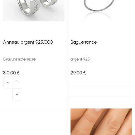
Anneau argent 925/000
Bague ronde
Gravure extérieure
argent 925
310
.00
€
29
.00
€