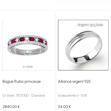
Bague Rubis princesse
Alliance argent 925
Or blanc 750/000 - Diamants
la deuxième à - 50%
2840
.00
€
54
.00
€