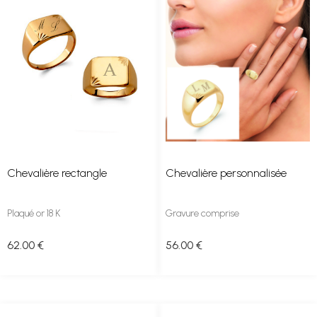
Chevalière rectangle
Chevalière personnalisée
Plaqué or 18 K
Gravure comprise
62
.00
€
56
.00
€