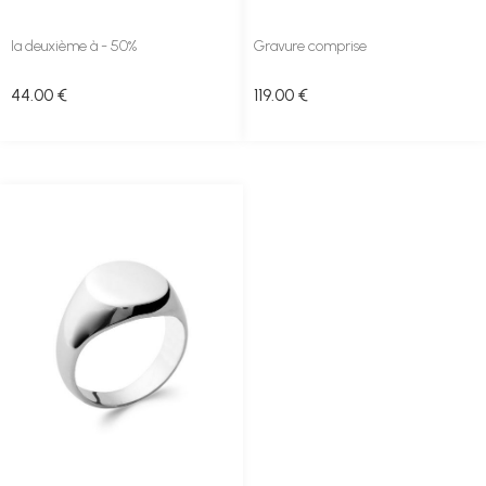
la deuxième à - 50%
Gravure comprise
44
.00
€
119
.00
€