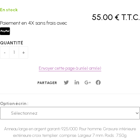
En stock
55
.00
€
T.T.C.
Paiement en 4X sans frais avec
QUANTITÉ
Envoyer cette page à un(e) ami(e)
PARTAGER
Option écrin :
Anneau large en argent garanti 925/000. Pour homme. Gravure intérieure
extérieure croix templier. comprise. Largeur 7 mm. Poids : 7.50g.