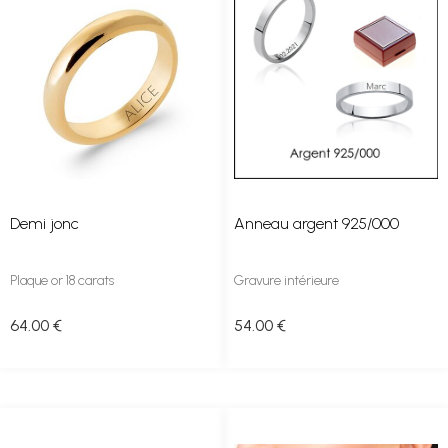
Demi jonc
Anneau argent 925/000
Plaque or 18 carats
Gravure intérieure
64
.00
€
54
.00
€