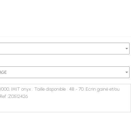
/000, IMIT onyx .
Taille disponible : 48 - 70. Ecrin gainé et/ou
ef :
Z0512426