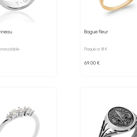
nneau
Bague fleur
L inoxydable
Plaqué or 18 K
69
.00
€