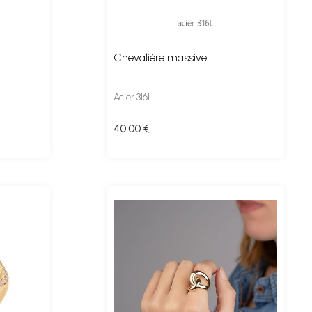
Chevalière massive
Acier 316L
40
.00
€