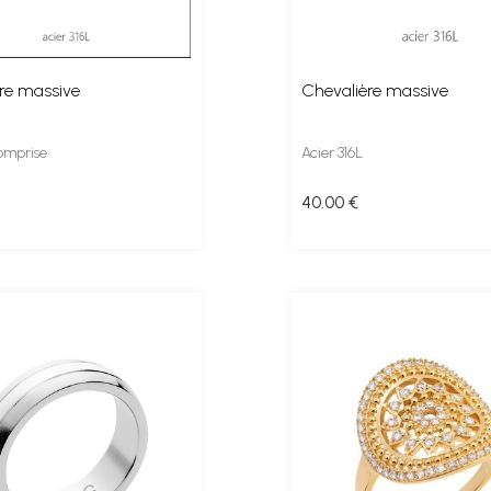
re massive
Chevalière massive
omprise
Acier 316L
40
.00
€