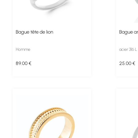
Bague tête de lion
Bague a
Homme
acier 316 
89
.00
€
25
.00
€