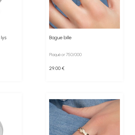
 lys
Bague bille
Plaqué or 750/000
29
.00
€