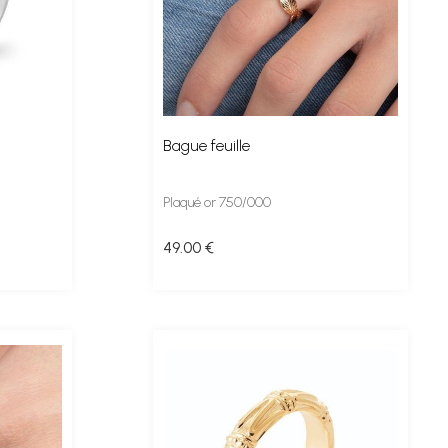
Bague feuille
Plaqué or 750/000
49
.00
€