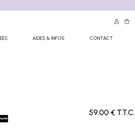
EES
AIDES & INFOS
CONTACT
59
.00
€
T.T.C.