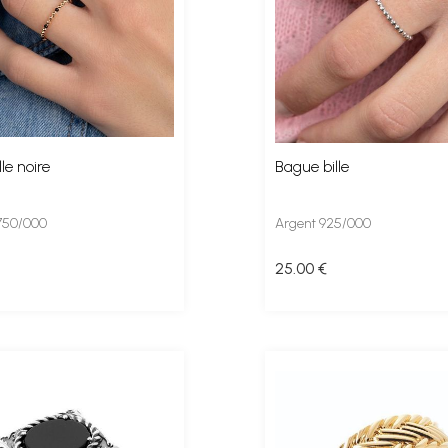
le noire
Bague bille
 750/000
Argent 925/000
25
.00
€