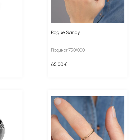
Bague Sandy
Plaqué or 750/000
65
.00
€