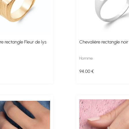
e rectangle Fleur de lys
Chevalière rectangle noir
Homme
94
.00
€