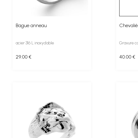
Bague anneau
Chevaliè
acier 316 L inoxydable
Gravure c
29
.00
€
40
.00
€