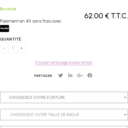
En stock
62
.00
€
T.T.C.
Paiement en 4X sans frais avec
QUANTITÉ
Envoyer cette page à un(e) ami(e)
PARTAGER