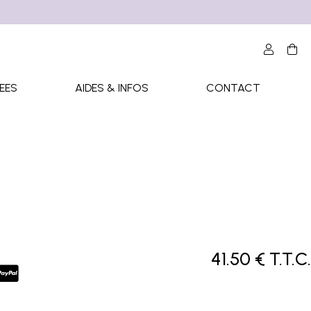
EES
AIDES & INFOS
CONTACT
41
.50
€
T.T.C.