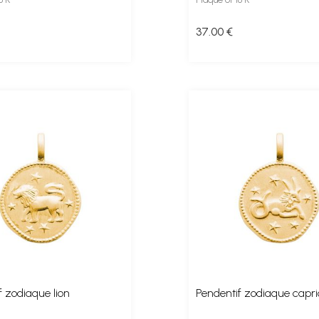
37
.00
€
f zodiaque lion
Pendentif zodiaque capr