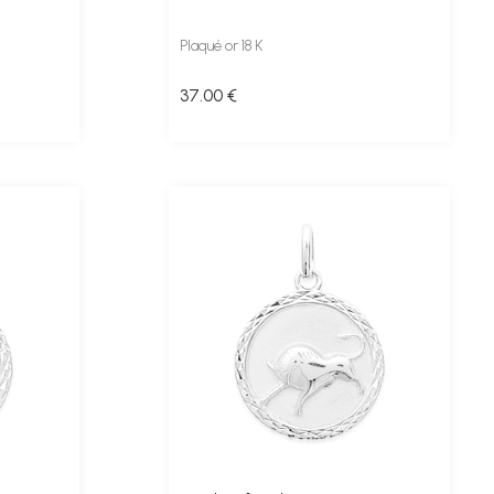
Plaqué or 18 K
37
.00
€