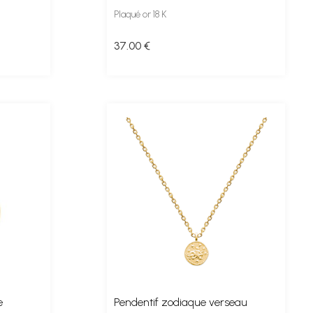
Plaqué or 18 K
37
.00
€
e
Pendentif zodiaque verseau