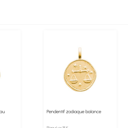
eau
Pendentif zodiaque balance
Plaqué or 18 K