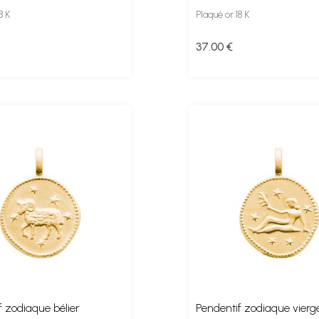
8 K
Plaqué or 18 K
37
.00
€
f zodiaque bélier
Pendentif zodiaque vierg