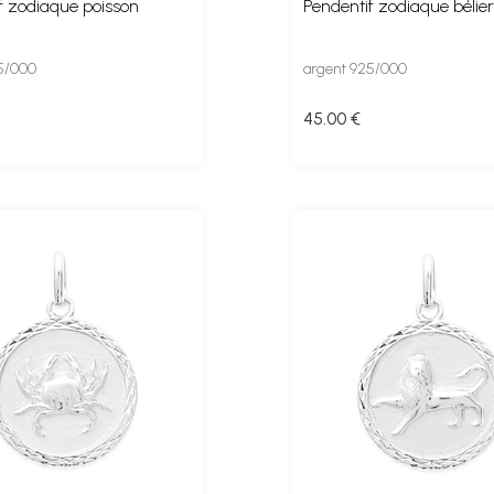
f zodiaque poisson
Pendentif zodiaque bélier
5/000
argent 925/000
45
.00
€