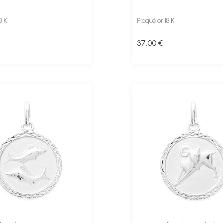
8 K
Plaqué or 18 K
37
.00
€