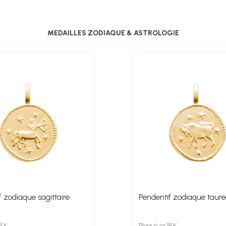
MEDAILLES ZODIAQUE & ASTROLOGIE
f zodiaque sagittaire
Pendentif zodiaque taur
8 K
Plaqué or 18 K