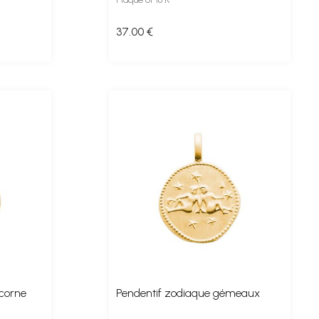
37
.00
€
icorne
Pendentif zodiaque gémeaux