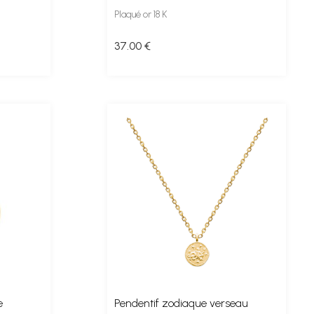
Plaqué or 18 K
37
.00
€
e
Pendentif zodiaque verseau