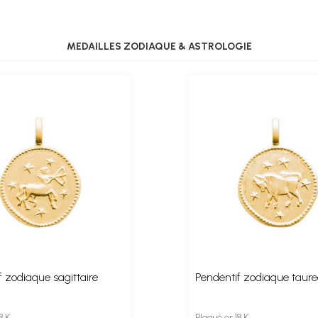
MEDAILLES ZODIAQUE & ASTROLOGIE
f zodiaque sagittaire
Pendentif zodiaque taur
8 K
Plaqué or 18 K