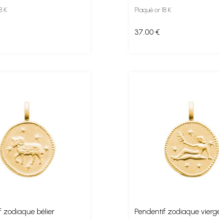
8 K
Plaqué or 18 K
37
.00
€
f zodiaque bélier
Pendentif zodiaque vierg