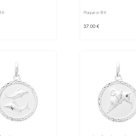
8 K
Plaqué or 18 K
37
.00
€