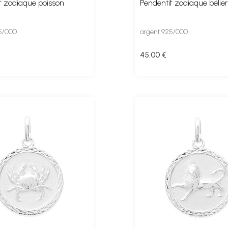
f zodiaque poisson
Pendentif zodiaque bélier
5/000
argent 925/000
45
.00
€