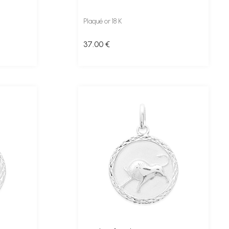
Plaqué or 18 K
37
.00
€