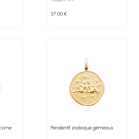
37
.00
€
icorne
Pendentif zodiaque gémeaux