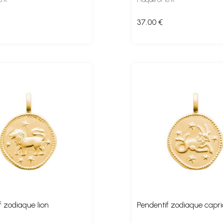
37
.00
€
f zodiaque lion
Pendentif zodiaque capr