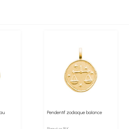
eau
Pendentif zodiaque balance
Plaqué or 18 K