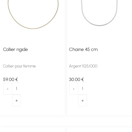
Collier rigide
Chaine 45 cm
Collier pour femme
Argent 925/000
59
.00
€
30
.00
€