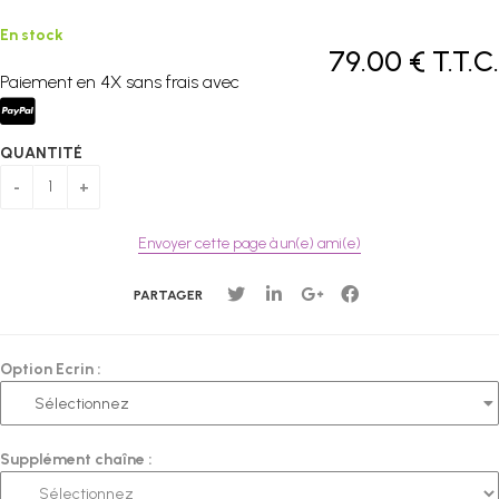
En stock
79
.00
€
T.T.C.
Paiement en 4X sans frais avec
QUANTITÉ
Envoyer cette page à un(e) ami(e)
PARTAGER
Option Ecrin :
Supplément chaîne :