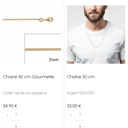
Chaine 45 cm Gourmette
Chaîne 50 cm
Collier ras de cou plaqué or
Argent 925/000
34
.90
€
33
.00
€