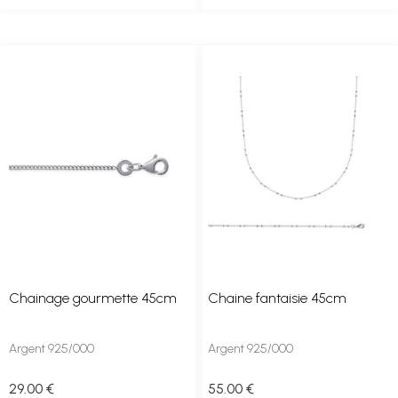
Chainage gourmette 45cm
Chaine fantaisie 45cm
Argent 925/000
Argent 925/000
29
.00
€
55
.00
€