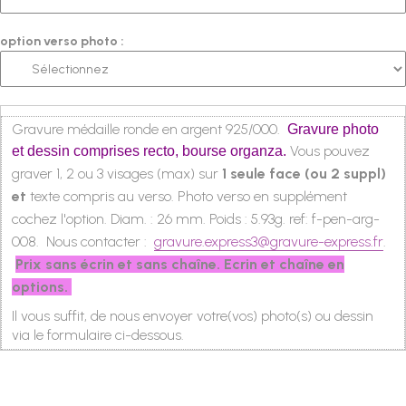
option verso photo :
Gravure médaille ronde en argent 925/000.
Gravure photo
Vous pouvez
et dessin comprises recto, bourse organza.
graver 1, 2 ou 3 visages (max) sur
1 seule face (ou 2 suppl)
et
texte compris au verso. Photo verso en supplément
cochez l'option.
Diam. : 26 mm. Poids : 5.93g.
ref: f-pen-arg-
008.
Nous contacter :
gravure.express3@gravure-express.fr
.
Prix sans écrin et sans chaîne. Ecrin et chaîne en
options.
Il vous suffit, de nous envoyer votre(vos) photo(s) ou dessin
via le formulaire ci-dessous.