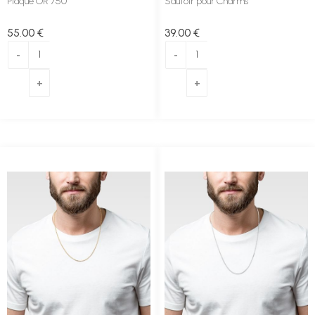
Plaqué OR 750
Sautoir pour Charms
55
.00
€
39
.00
€