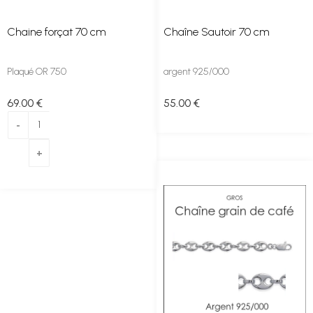
Chaine forçat 70 cm
Chaîne Sautoir 70 cm
Plaqué OR 750
argent 925/000
69
.00
€
55
.00
€