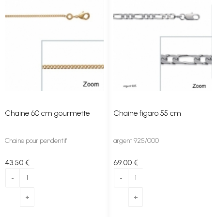
Chaine 60 cm gourmette
Chaine figaro 55 cm
Chaine pour pendentif
argent 925/000
43
.50
€
69
.00
€