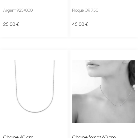
Argent 925/000
Plaqué OR 750
25
.00
€
45
.00
€
Chaine 40 cm
Chaine forçat 60 cm