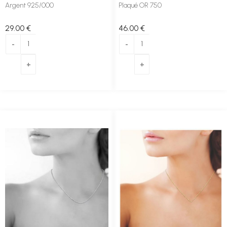
Argent 925/000
Plaqué OR 750
29
.00
€
46
.00
€