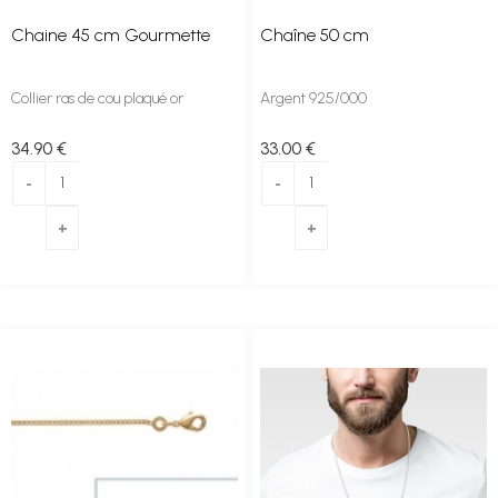
Chaine 45 cm Gourmette
Chaîne 50 cm
Collier ras de cou plaqué or
Argent 925/000
34
.90
€
33
.00
€