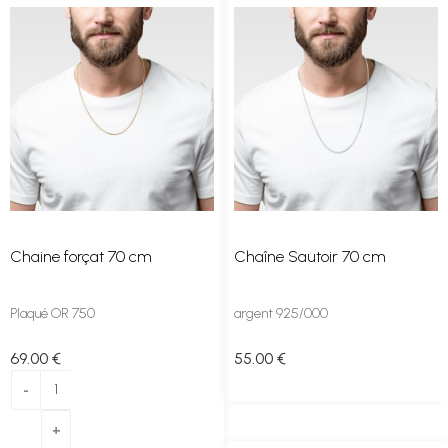
Chaine forçat 70 cm
Chaîne Sautoir 70 cm
Plaqué OR 750
argent 925/000
69
.00
€
55
.00
€