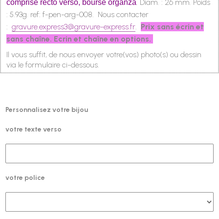
.
Diam. : 26 mm. Poids
comprise recto verso, bourse organza
: 5.93g.
ref: f-pen-arg-008.
Nous contacter
:
gravure.express3@gravure-express.fr
.
Prix sans écrin et
sans chaîne. Ecrin et chaîne en options.
Il vous suffit, de nous envoyer votre(vos) photo(s) ou dessin
via le formulaire ci-dessous.
Personnalisez votre bijou
votre texte verso
votre police