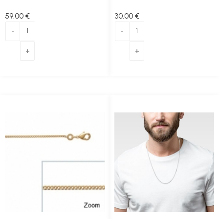
59
.00
€
30
.00
€