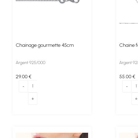
Chainage gourmette 45cm
Chaine f
Argent 925/000
Argent 9
29
.00
€
55
.00
€