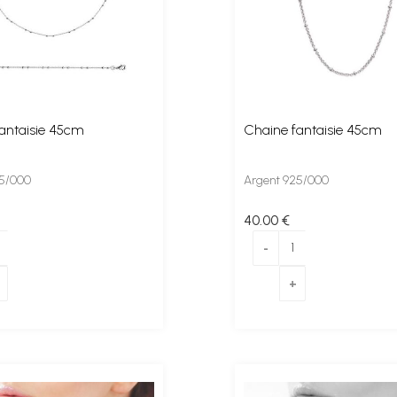
antaisie 45cm
Chaine fantaisie 45cm
25/000
Argent 925/000
40
.00
€