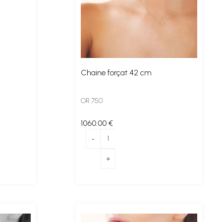
Chaine forçat 42 cm
OR 750
1060
.00
€