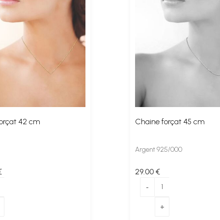
orçat 42 cm
Chaine forçat 45 cm
Argent 925/000
€
29
.00
€