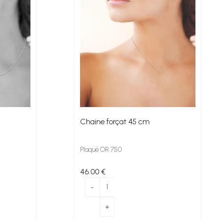
Chaine forçat 45 cm
Plaqué OR 750
46
.00
€