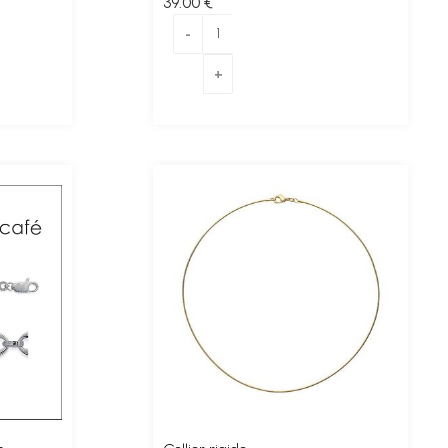
39
.00
€