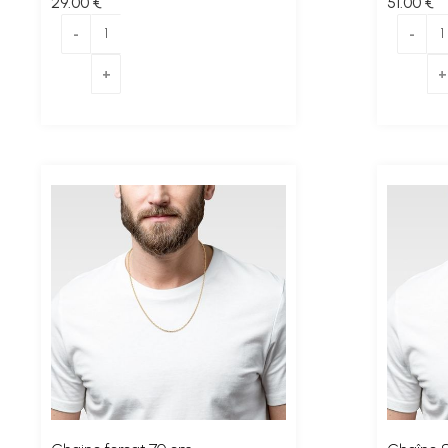
29
.00
€
51
.00
€