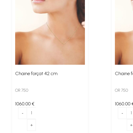
Chaine forçat 42 cm
Chaine f
OR 750
OR 750
1060
.00
€
1060
.00