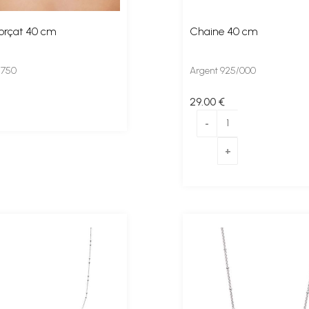
orçat 40 cm
Chaine 40 cm
 750
Argent 925/000
29
.00
€