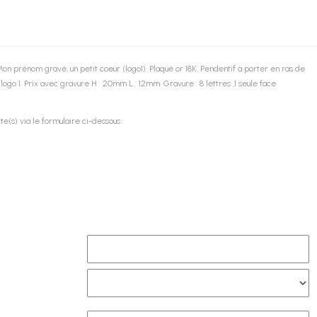
Mon prénom gravé, un petit coeur (logo1). Plaqué or 18K. Pendentif à porter en ras de
 logo 1.
Prix avec gravure
H : 20mm L : 12mm. Gravure : 8 lettres ,1 seule face
xte(s) via le formulaire ci-dessous.