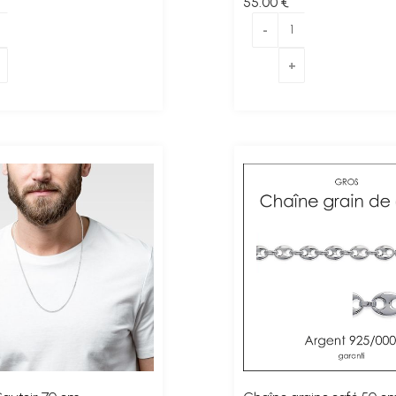
55
.00
€