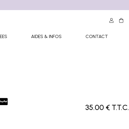
EES
AIDES & INFOS
CONTACT
35
.00
€
T.T.C.