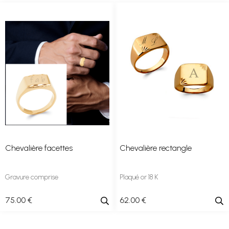
Chevalière facettes
Chevalière rectangle
Gravure comprise
Plaqué or 18 K
75
.00
€
62
.00
€