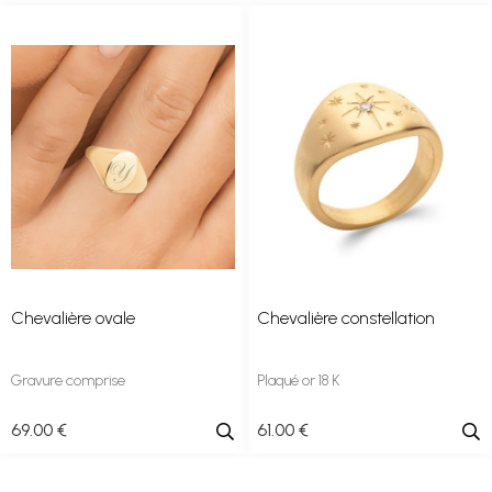
Chevalière ovale
Chevalière constellation
Gravure comprise
Plaqué or 18 K
69
.00
€
61
.00
€