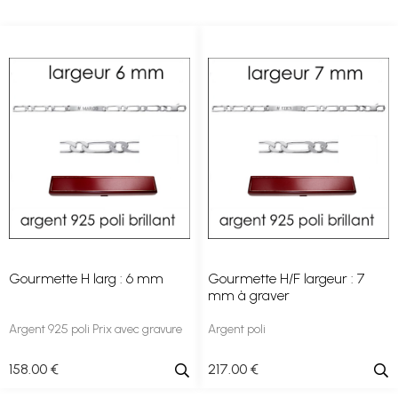
Gourmette H larg : 6 mm
Gourmette H/F largeur : 7
mm à graver
Argent 925 poli Prix avec gravure
Argent poli
158
.00
€
217
.00
€