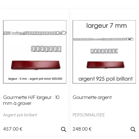
Gourmette H/F largeur : 10
Gourmette argent
mm à graver
Argent poli brillant
PERSONNALISEE
457
.00
€
248
.00
€