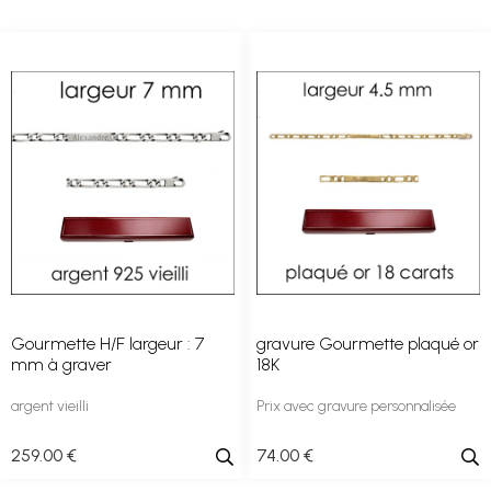
Gourmette H/F largeur : 7
gravure Gourmette plaqué or
mm à graver
18K
argent vieilli
Prix avec gravure personnalisée
259
.00
€
74
.00
€