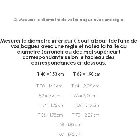
2. Mesurer le diamètre de votre bague avec une règle
Mesurer le diamètre intérieur ( bout à bout )de l’une de
vos bagues avec une règle et notez la taille du
diamètre (arrondir au décimal supérieur)
correspondante selon le tableau des
correspondances ci-dessous.
T 48 = 1,53 cm T 62 = 1,98 cm
T 50 = 1,60 cm T 64 = 2,O5 cm
T 52 = 1,65 cm T 66 = 2,10 cm
T 54 = 1,72 cm T 68 = 2,15 cm
T 56 = 1,78 cm T 70 = 2,22 cm
T 58 = 1,85 cm
T 60 = 1,92 cm