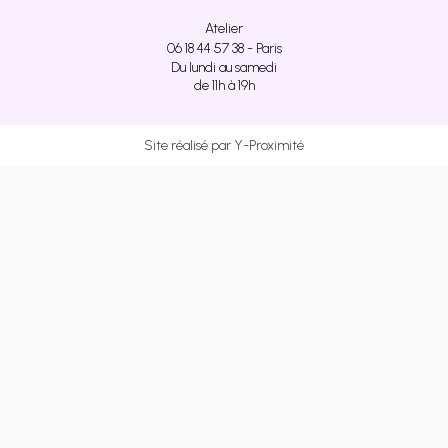
Atelier
06 18 44 57 38 - Paris
Du lundi au samedi
de 11h à 19h
Site réalisé par Y-Proximité