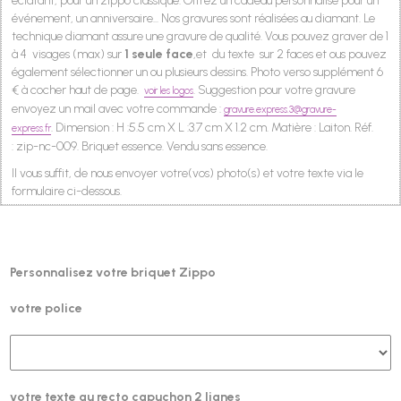
éclatant, pour un zippo classique. Offrez un cadeau personnalisé pour un
événement, un anniversaire...
Nos gravures sont réalisées au diamant. Le
technique diamant assure une gravure de qualité.
Vous pouvez graver de 1
à 4 visages (max) sur
1 seule face
,
et du texte sur 2 faces et ous pouvez
également sélectionner un ou plusieurs dessins. Photo verso supplément 6
€ à cocher haut de page.
.
Suggestion pour votre gravure
voir les logos
envoyez un mail avec votre commande :
gravure.express.3@gravure-
.
Dimension : H :5.5 cm X L :3.7 cm X 1.2 cm. Matière : Laiton.
Réf.
express.fr
:
zip-nc-009
. Briquet essence. Vendu sans essence.
Il vous suffit, de nous envoyer votre(vos) photo(s) et votre texte via le
formulaire ci-dessous.
Personnalisez votre briquet Zippo
votre police
votre texte au recto capuchon 2 lignes