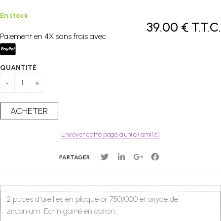
En stock
39
.00
€
T.T.C.
Paiement en 4X sans frais avec
QUANTITÉ
Envoyer cette page à un(e) ami(e)
PARTAGER
2 puces d'oreilles en plaqué or 750/000 et oxyde de
zirconium. Ecrin gainé en option.