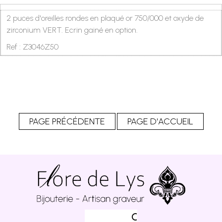
2 puces d'oreilles rondes en plaqué or 750/000 et oxyde de
zirconium VERT. Ecrin gainé en option.
Ref : Z3046Z50