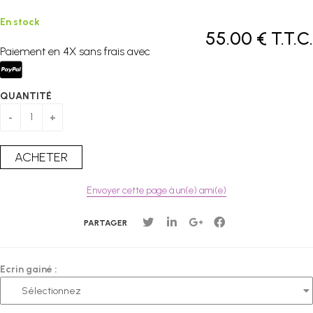
En stock
55
.00
€
T.T.C.
Paiement en 4X sans frais avec
QUANTITÉ
Envoyer cette page à un(e) ami(e)
PARTAGER
Ecrin gainé :