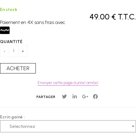
En stock
49
.00
€
T.T.C.
Paiement en 4X sans frais avec
QUANTITÉ
Envoyer cette page à un(e) ami(e)
PARTAGER
Ecrin gainé :