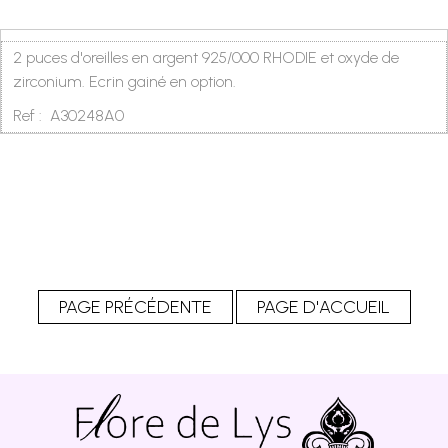
2 puces d'oreilles en argent 925/000 RHODIE et oxyde de
zirconium. Ecrin gainé en option.
Ref : A30248A0