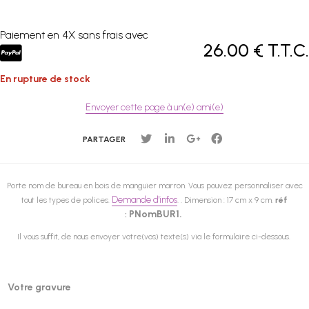
Paiement en 4X sans frais avec
26
.00
€
T.T.C.
En rupture de stock
Envoyer cette page à un(e) ami(e)
PARTAGER
Porte nom de bureau en bois de manguier marron.
Vous pouvez personnaliser avec
Demande d'infos
.
.
tout les types de polices.
Dimension : 17 cm x 9 cm.
réf
PNomBUR1.
:
Il vous suffit, de nous envoyer votre(vos) texte(s) via le formulaire ci-dessous.
Votre gravure