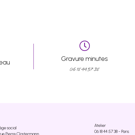
Gravure minutes
eau
06 18 44 57 38
Atelier
ège social
06 18 44 57 38 - Paris
rue Pierre Clostermann