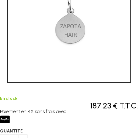
En stock
187
.23
€
T.T.C.
Paiement en 4X sans frais avec
QUANTITÉ