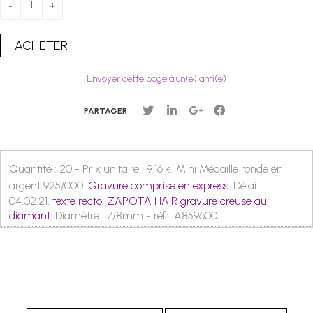
Envoyer cette page à un(e) ami(e)
PARTAGER
Quantité : 20 - Prix unitaire : 9.16
. Mini Médaille ronde en
€
argent 925/000.
Gravure comprise en express.
Délai :
04.02.21
. texte recto. ZAPOTA HAIR gravure creusé au
diamant.
Diamètre : 7/8mm - réf : A859600
.