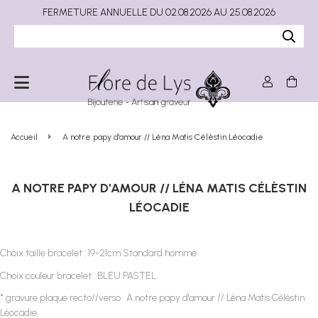
FERMETURE ANNUELLE DU 02.08.2026 AU 25.08.2026
Accueil
A notre papy d'amour // Léna Matis Célèstin Léocadie
A NOTRE PAPY D'AMOUR // LÉNA MATIS CÉLÈSTIN
LÉOCADIE
Choix taille bracelet : 19-21cm Standard homme
Choix couleur bracelet : BLEU PASTEL
* gravure plaque recto//verso : A notre papy d'amour // Léna Matis Célèstin
Léocadie