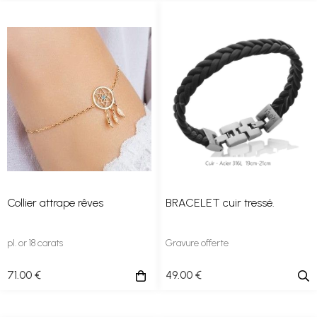
Collier attrape rêves
BRACELET cuir tressé.
pl. or 18 carats
Gravure offerte
71
.00
€
49
.00
€