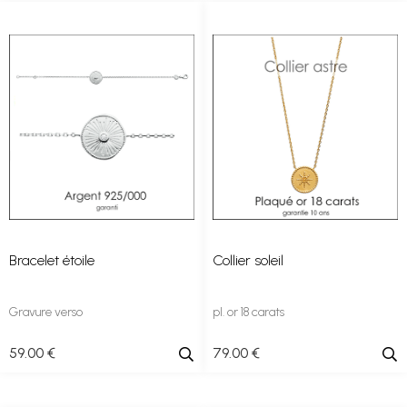
Bracelet étoile
Collier soleil
Gravure verso
pl. or 18 carats
59
.00
€
79
.00
€