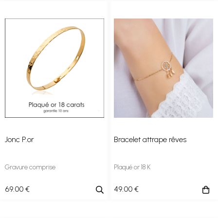
Jonc P.or
Bracelet attrape rêves
Gravure comprise
Plaqué or 18 K
69
.00
€
49
.00
€