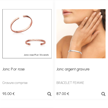
Jonc P.or rose
Jonc argent gravure
Gravure comprise
BRACELET FEMME
95
.00
€
87
.00
€