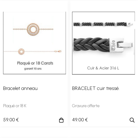
Bracelet anneau
BRACELET cuir tressé.
Plaqué or 18 K
Gravure offerte
59
.00
€
49
.00
€