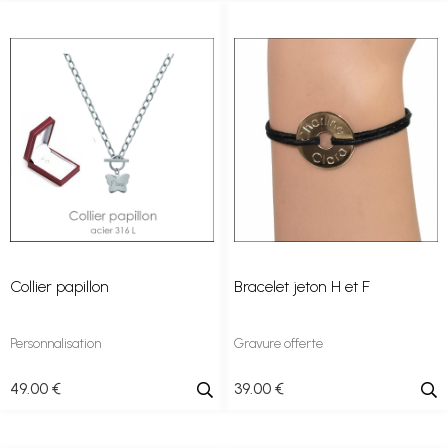
Collier papillon
Bracelet jeton H et F
Personnalisation
Gravure offerte
49
.00
€
39
.00
€