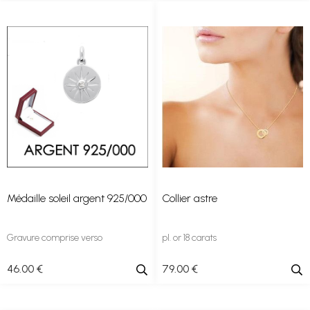
Médaille soleil argent 925/000
Collier astre
Gravure comprise verso
pl. or 18 carats
46
.00
€
79
.00
€