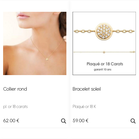
Collier rond
Bracelet soleil
pl. or 18 carats
Plaqué or 18 K
62
.00
€
59
.00
€