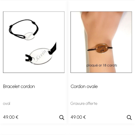
Bracelet cordon
Cordon ovale
oval
Gravure offerte
49
.00
€
49
.00
€