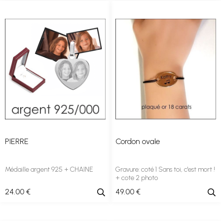
PIERRE
Cordon ovale
Médaille argent 925 + CHAINE
Gravure: coté 1 Sans toi, c'est mort !
+ cote 2 photo
24
.00
€
49
.00
€