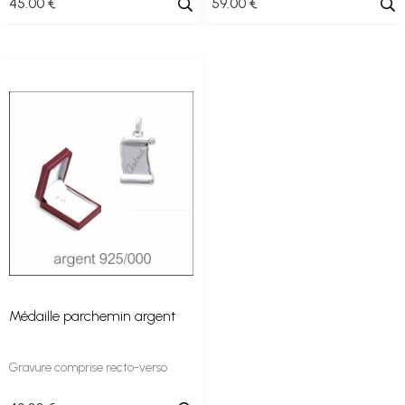
45
.00
€
59
.00
€
Médaille parchemin argent
Gravure comprise recto-verso