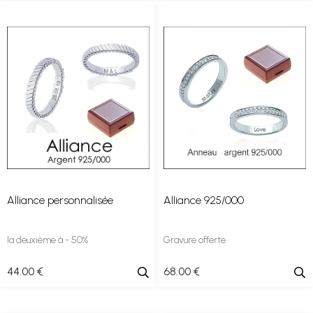
Alliance personnalisée
Alliance 925/000
la deuxième à - 50%
Gravure offerte
44
.00
€
68
.00
€