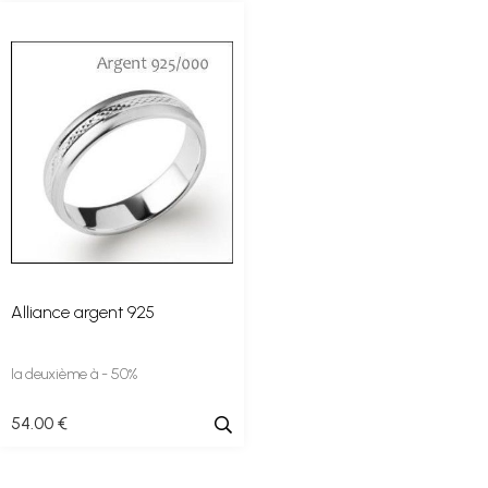
Alliance argent 925
la deuxième à - 50%
54
.00
€