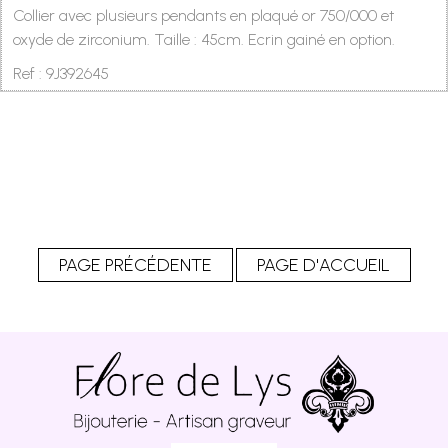
Collier avec plusieurs pendants en plaqué or 750/000 et
oxyde de zirconium. Taille : 45cm. Ecrin gainé en option.
Ref : 9J392645