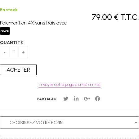
En stock
79
.00
€
T.T.C.
Paiement en 4X sans frais avec
QUANTITÉ
Envoyer cette page à un(e) ami(e)
PARTAGER